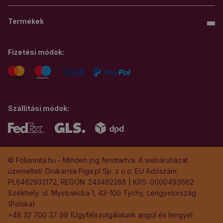
Termékek
Fizetési módok:
Szállítási módok:
© Fóliamata.hu - Minden jog fenntartva. A webáruházat
üzemelteti: Drukarnia Piga.pl Sp. z o.o. EU Adószám:
PL6462933172, REGON: 243492288 | KRS: 0000493662
Székhely: ul. Mysłowicka 1, 43-100 Tychy, Lengyelország
(Polska)
+48 32 700 37 99 (Ügyfélszolgálatunk angol és lengyel