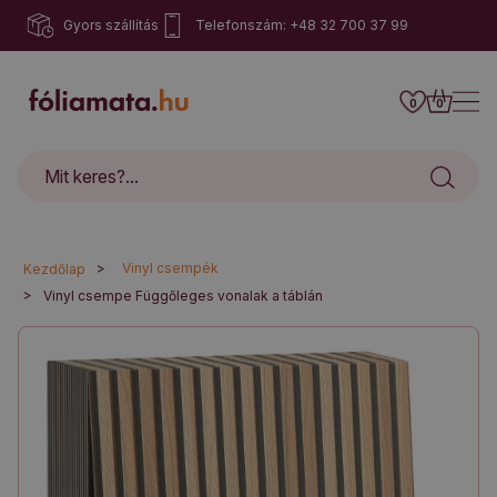
Gyors szállítás
Telefonszám: +48 32 700 37 99
0
0
>
Vinyl csempék
Kezdőlap
>
Vinyl csempe Függőleges vonalak a táblán