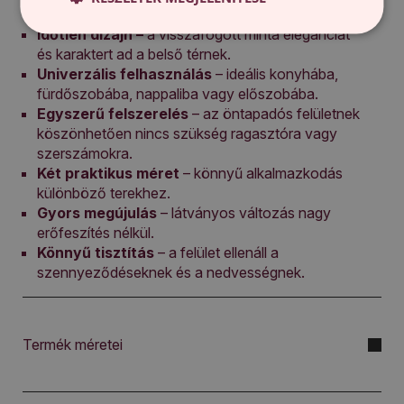
vonalak a táblán terméket választani?
Időtlen dizájn –
a visszafogott minta eleganciát
és karaktert ad a belső térnek.
Univerzális felhasználás
– ideális konyhába,
fürdőszobába, nappaliba vagy előszobába.
Egyszerű felszerelés
– az öntapadós felületnek
köszönhetően nincs szükség ragasztóra vagy
szerszámokra.
Két praktikus méret
– könnyű alkalmazkodás
különböző terekhez.
Gyors megújulás
– látványos változás nagy
erőfeszítés nélkül.
Könnyű tisztítás
– a felület ellenáll a
szennyeződéseknek és a nedvességnek.
Termék méretei