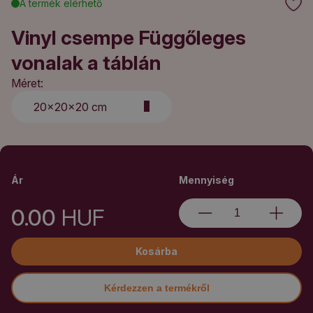
A termék elérhető
Vinyl csempe Függőleges
vonalak a táblán
Méret:
20x20x20 cm
Ár
Mennyiség
0.00
HUF
Kosárba
Kérdezzen a termékről