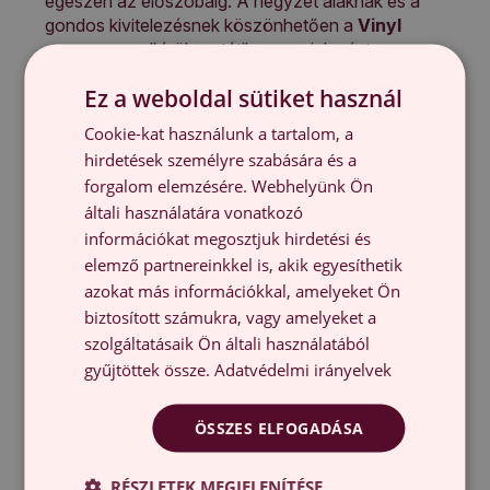
egészen az előszobáig. A négyzet alaknak és a
gondos kivitelezésnek köszönhetően a
Vinyl
csempe
rendkívül esztétikus megjelenést
nyújtanak, harmonikusan illeszkedve a
Ez a weboldal sütiket használ
környezethez. Az öntapadós felület gyors és
egyszerű felszerelést tesz lehetővé, további
Cookie-kat használunk a tartalom, a
szerszámok vagy ragasztó használata nélkül.
hirdetések személyre szabására és a
forgalom elemzésére. Webhelyünk Ön
A
Vinyl csempe Függőleges vonalak a táblán
két praktikus méretben érhető el: 20×20×20 cm és
általi használatára vonatkozó
9×30×30 cm, így könnyedén alkalmazkodik a
információkat megosztjuk hirdetési és
különböző felületekhez és lakberendezési
elemző partnereinkkel is, akik egyesíthetik
stílusokhoz. Ideális választás, ha nagyobb
azokat más információkkal, amelyeket Ön
munkálatok nélkül szeretnél egyedi megjelenést
biztosított számukra, vagy amelyeket a
adni a helyiségnek. Akár teljes átalakítást tervezel,
szolgáltatásaik Ön általi használatából
akár csak egy kisebb változtatást, ezek a termékek
gyűjtöttek össze.
Adatvédelmi irányelvek
friss, új karaktert kölcsönöznek a térnek. Válaszd
az inspiráló dizájnt, és élvezd a tekinteteket vonzó
végeredményt.
ÖSSZES ELFOGADÁSA
Miért érdemes a Vinyl csempe Függőleges
RÉSZLETEK MEGJELENÍTÉSE