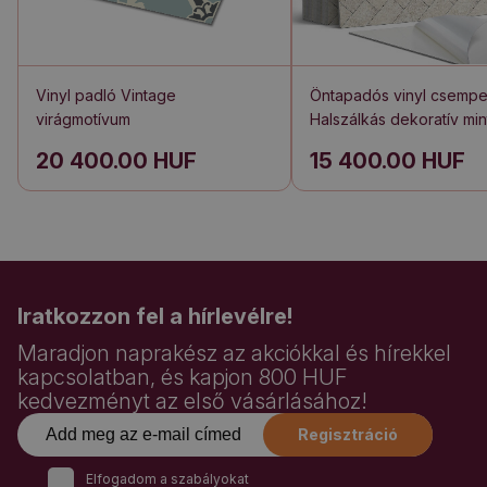
Vinyl padló Vintage
Öntapadós vinyl csemp
virágmotívum
Halszálkás dekoratív min
20 400.00 HUF
15 400.00 HUF
Iratkozzon fel a hírlevélre!
Maradjon naprakész az akciókkal és hírekkel
kapcsolatban, és kapjon 800 HUF
kedvezményt az első vásárlásához!
Regisztráció
Elfogadom a szabályokat