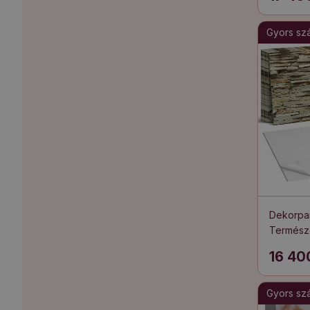
Gyors szál
Dekorpan
Természe
16 40
Gyors szál