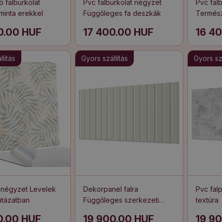
 falburkolat
Pvc falburkolat négyzet
Pvc falb
inta erekkel
Függőleges fa deszkák
Termész
0.00 HUF
17 400.00 HUF
16 4
lítás
Gyors szállítás
Gyors szá
 négyzet Levelek
Dekorpanel falra
Pvc fal
ntázatban
Függőleges szerkezeti
textúra
csíkok
0.00 HUF
19 900.00 HUF
19 9