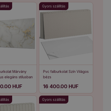
llítás
Gyors szállítás
burkolat Márvány
Pvc falburkolat Szín Világos
us elegáns stílusban
bézs
00.00 HUF
16 400.00 HUF
llítás
Gyors szállítás