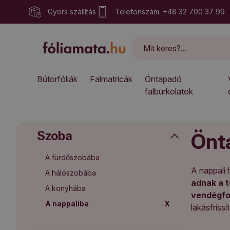
Gyors szállítás
Telefonszám: +48 32 700 37 99
Bútorfóliák
Falmatricák
Öntapadó
falburkolatok
Szoba
Önt
A fürdőszobába
A nappali
A hálószobába
adnak a 
A konyhába
vendégf
A nappaliba
X
lakásfrissí