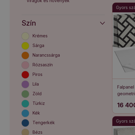
Virágok és növények
Gyors szál
Szín
Krémes
Sárga
Narancssárga
Rózsaszín
Piros
Lila
Falpane
Zöld
geometri
Türkiz
16 40
Kék
Gyors szál
Tengerkék
Bézs