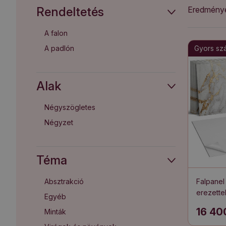
Rendeltetés
Eredménye
A falon
A padlón
Gyors szál
Alak
Négyszögletes
Négyzet
Téma
Absztrakció
Falpanel
erezette
Egyéb
16 40
Minták