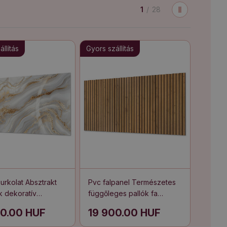
1
/
28
llítás
Gyors szállítás
urkolat Absztrakt
Pvc falpanel Természetes
k dekoratív
függőleges pallók fa
sekkel
árnyalatban
00.00 HUF
19 900.00 HUF