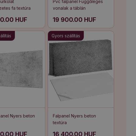
urkolat
Pvc falpanel Függőleges
etes fa textúra
vonalak a táblán
00.00 HUF
19 900.00 HUF
llítás
Gyors szállítás
panel Nyers beton
Falpanel Nyers beton
textúra
00.00 HUF
16 400.00 HUF