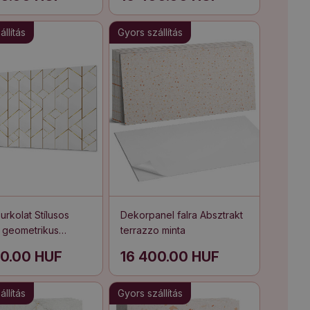
llítás
Gyors szállítás
urkolat Stílusos
Dekorpanel falra Absztrakt
 geometrikus
terrazzo minta
ezésben
00.00 HUF
16 400.00 HUF
llítás
Gyors szállítás