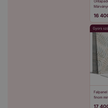
Öntapadó
Márványm
16 40
Gyors szál
Falpanel
finom mi
17 40