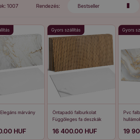
k: 1007
Rendezés:
Bestseller
lítás
Gyors szállítás
Gyors szá
 Elegáns márvány
Öntapadó falburkolat
Pvc falb
l
Függőleges fa deszkák
hullámo
díszíté
0.00 HUF
16 400.00 HUF
19 9