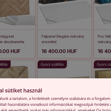
 négyzet
Falpanel Elegáns márvány
Pvc falb
ás deszkaminta
erezettel
márvány
0.00 HUF
16 400.00 HUF
16 4
lítás
Gyors szállítás
Gyors szá
l sütiket használ
lunk a tartalom, a hirdetések személyre szabására és a forgalom
tali használatára vonatkozó információkat megosztjuk hirdetési
, akik egyesíthetik azokat más információkkal, amelyeket Ön bizto