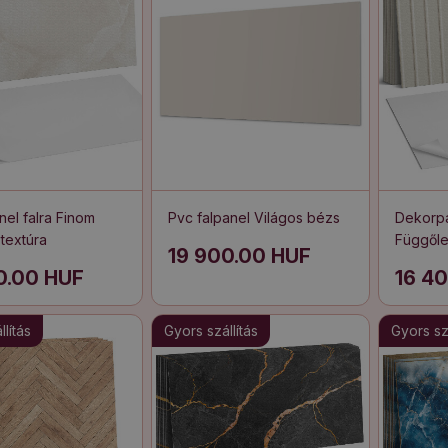
el falra Finom
Pvc falpanel Világos bézs
Dekorpa
textúra
Függőle
19 900.00 HUF
0.00 HUF
16 4
lítás
Gyors szállítás
Gyors szá