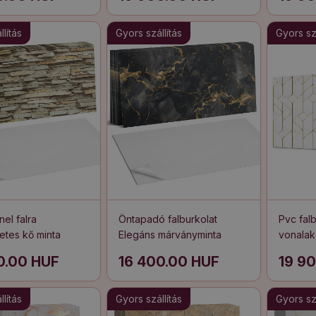
lítás
Gyors szállítás
Gyors szá
el falra
Öntapadó falburkolat
Pvc falb
tes kő minta
Elegáns márványminta
vonalak
elrend
0.00 HUF
16 400.00 HUF
19 9
lítás
Gyors szállítás
Gyors szá