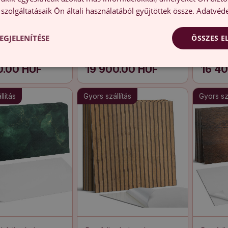
szolgáltatásaik Ön általi használatából gyűjtöttek össze.
Adatvéde
EGJELENÍTÉSE
ÖSSZES 
 falburkolat
Pvc falburkolat Autentikus
Falpanel
Halszálkás fa minta
fa minta
textúra
0.00 HUF
19 900.00 HUF
16 4
lítás
Gyors szállítás
Gyors szá