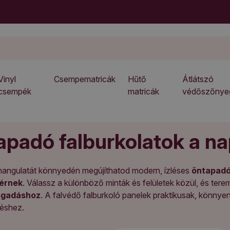
Vinyl
Csempematricák
Hűtő
Átlátszó
csempék
matricák
védőszőnye
apadó falburkolatok a na
 hangulatát könnyedén megújíthatod modern, ízléses
öntapadó
térnek
. Válassz a különböző minták és felületek közül, és tere
ogadáshoz
. A falvédő falburkoló panelek praktikusak, könnyen 
téshez.