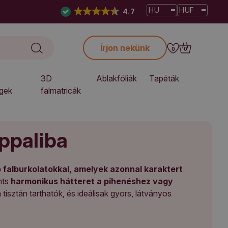
HU
HUF
4.7
Írjon nekünk
0
0
3D
Ablakfóliák
Tapéták
gek
falmatricák
ppaliba
 falburkolatokkal, amelyek azonnal karaktert
mts
harmonikus hátteret a pihenéshez vagy
tisztán tarthatók, és ideálisak gyors, látványos