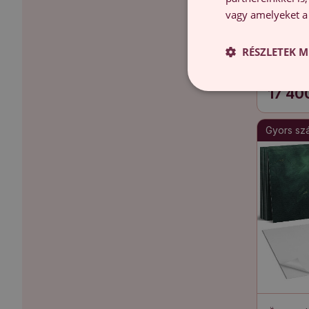
vagy amelyeket a 
RÉSZLETEK M
Öntapadó
négyzet 
17 40
Gyors szál