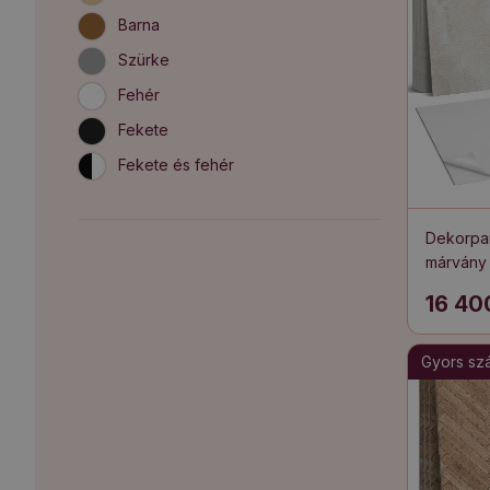
Barna
Szürke
Fehér
Fekete
Fekete és fehér
Dekorpan
márvány 
16 40
Gyors szál