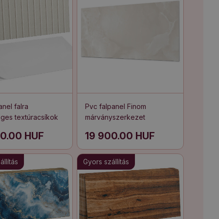
nel falra
Pvc falpanel Finom
ges textúracsíkok
márványszerkezet
00.00 HUF
19 900.00 HUF
llítás
Gyors szállítás