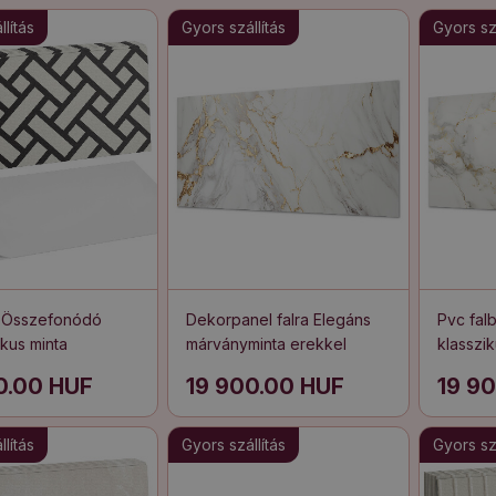
lítás
Gyors szállítás
Gyors szá
l Összefonódó
Dekorpanel falra Elegáns
Pvc fal
kus minta
márványminta erekkel
klasszik
0.00 HUF
19 900.00 HUF
19 9
lítás
Gyors szállítás
Gyors szá