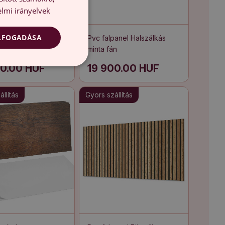
lmi irányelvek
ELFOGADÁSA
 Absztrakt háttér
Pvc falpanel Halszálkás
minta fán
00.00 HUF
19 900.00 HUF
llítás
Gyors szállítás