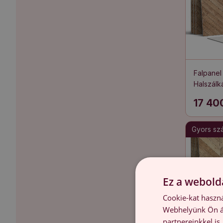
Falpanel
Halszálk
17 40
Gyors szál
Ez a webolda
Cookie-kat haszná
Webhelyünk Ön ál
partnereinkkel is