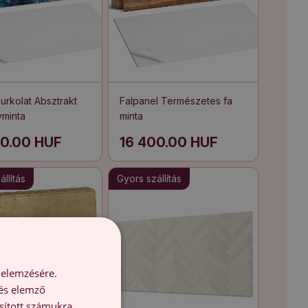
urkolat Absztrakt
Falpanel Természetes fa
minta
minta
00.00 HUF
16 400.00 HUF
llítás
Gyors szállítás
 elemzésére.
 és elemző
sított számukra,