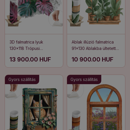
3D falmatrica lyuk
Ablak illúzió falmatrica
130x118 Trópusi
91x130 Ablakba ültetett
kompozíció
növények.
13 900.00 HUF
10 900.00 HUF
Gyors szállítás
Gyors szállítás