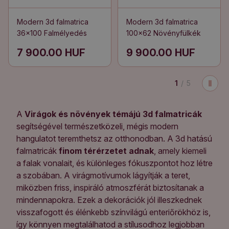
Modern 3d falmatrica
Modern 3d falmatrica
36x100 Falmélyedés
100x62 Növényfülkék
7 900.00 HUF
9 900.00 HUF
1
/
5
A
Virágok és növények témájú 3d falmatricák
segítségével természetközeli, mégis modern
hangulatot teremthetsz az otthonodban. A 3d hatású
falmatricák
finom térérzetet adnak
, amely kiemeli
a falak vonalait, és különleges fókuszpontot hoz létre
a szobában. A virágmotívumok lágyítják a teret,
miközben friss, inspiráló atmoszférát biztosítanak a
mindennapokra. Ezek a dekorációk jól illeszkednek
visszafogott és élénkebb színvilágú enteriőrökhöz is,
így könnyen megtalálhatod a stílusodhoz legjobban