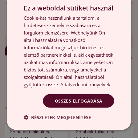
Ez a weboldal sütiket használ
Modern 3d falmatrica
3D faldekoráció lyuk
Cookie-kat használunk a tartalom, a
67x100 Trópusi oázis
80x73 Trópusi
kompozíció
hirdetések személyre szabására és a
9 900.00 HUF
9 900.00 HUF
forgalom elemzésére. Webhelyünk Ön
általi használatára vonatkozó
információkat megosztjuk hirdetési és
Gyors szállítás
Gyors szállítás
elemző partnereinkkel is, akik egyesíthetik
azokat más információkkal, amelyeket Ön
biztosított számukra, vagy amelyeket a
szolgáltatásaik Ön általi használatából
gyűjtöttek össze.
Adatvédelmi irányelvek
ÖSSZES ELFOGADÁSA
RÉSZLETEK MEGJELENÍTÉSE
3d hatású falmatrica
3d ablak falmatrica