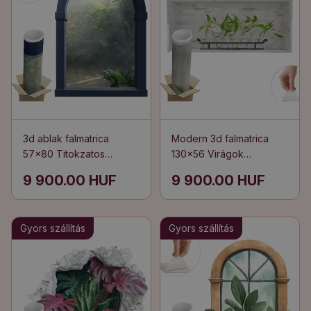
3d ablak falmatrica
Modern 3d falmatrica
57x80 Titokzatos
130x56 Virágok
dzsungel
vázákban
9 900.00 HUF
9 900.00 HUF
Gyors szállítás
Gyors szállítás