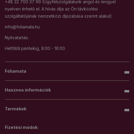
+48 32 700 37 99 (Ügyfélszolgálatunk angol és lengyel
nyelven érhető el. A hívás díja az Ön távközlési
szolgáltatójának nemzetközi díjszabása szerint alakul)
info@foliamata.hu
Nyitvatartás:
Hétfőtől péntekig, 8:00 - 16:00.
Fóliamata
Hasznos információk
Termékek
Fizetési módok: