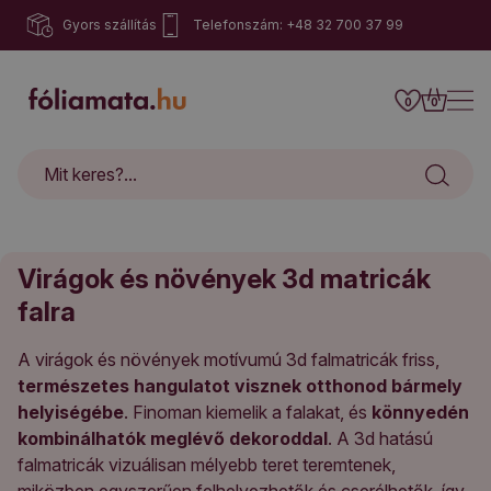
Gyors szállítás
Telefonszám: +48 32 700 37 99
0
0
Virágok és növények 3d matricák
falra
A virágok és növények motívumú 3d falmatricák friss,
természetes hangulatot visznek otthonod bármely
helyiségébe
. Finoman kiemelik a falakat, és
könnyedén
kombinálhatók meglévő dekoroddal
. A 3d hatású
falmatricák vizuálisan mélyebb teret teremtenek,