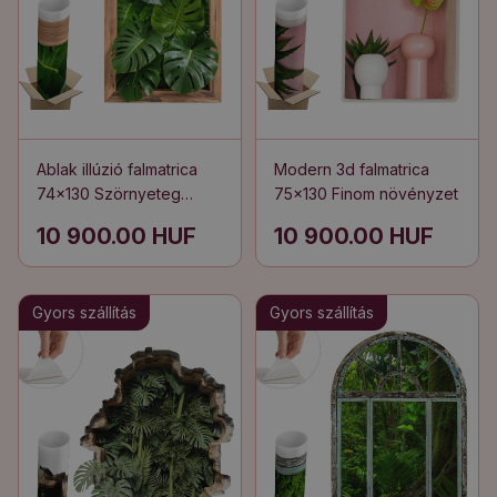
Ablak illúzió falmatrica
Modern 3d falmatrica
74x130 Szörnyeteg
75x130 Finom növényzet
levelek
10 900.00 HUF
10 900.00 HUF
Gyors szállítás
Gyors szállítás