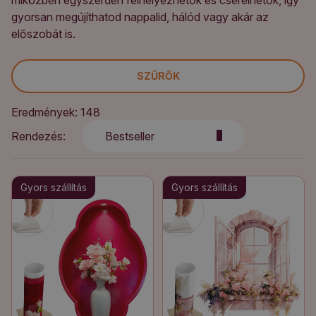
miközben egyszerűen felhelyezhetők és cserélhetők, így
gyorsan megújíthatod nappalid, hálód vagy akár az
előszobát is.
SZŰRŐK
Eredmények: 148
Rendezés:
Bestseller
Gyors szállítás
Gyors szállítás