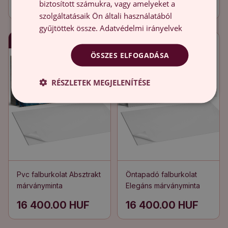
biztosított számukra, vagy amelyeket a
19 900.00 HUF
16 400.00 HUF
szolgáltatásaik Ön általi használatából
gyűjtöttek össze.
Adatvédelmi irányelvek
Gyors szállítás
Gyors szállítás
ÖSSZES ELFOGADÁSA
RÉSZLETEK MEGJELENÍTÉSE
Pvc falburkolat Absztrakt
Öntapadó falburkolat
márványminta
Elegáns márványminta
16 400.00 HUF
16 400.00 HUF