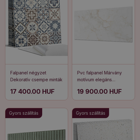
Falpanel négyzet
Pvc falpanel Márvány
Dekoratív csempe minták
motívum elegáns
stílusban
17 400.00 HUF
19 900.00 HUF
Gyors szállítás
Gyors szállítás