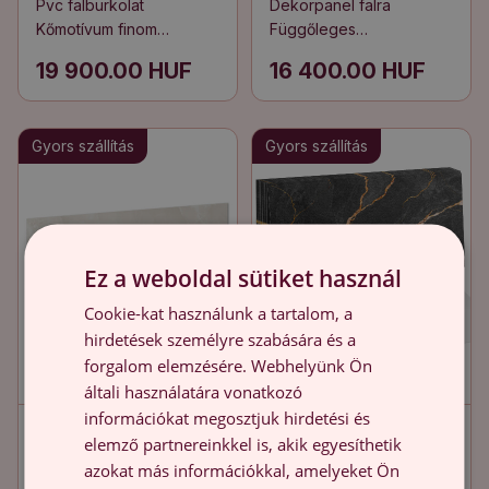
Pvc falburkolat
Dekorpanel falra
Kőmotívum finom
Függőleges
díszítésekkel
textúracsíkok
19 900.00 HUF
16 400.00 HUF
Gyors szállítás
Gyors szállítás
Ez a weboldal sütiket használ
Cookie-kat használunk a tartalom, a
hirdetések személyre szabására és a
forgalom elemzésére. Webhelyünk Ön
általi használatára vonatkozó
információkat megosztjuk hirdetési és
Pvc falpanel Finom
Falpanel Elegáns
elemző partnereinkkel is, akik egyesíthetik
márványszerkezet
márvány erezettel
azokat más információkkal, amelyeket Ön