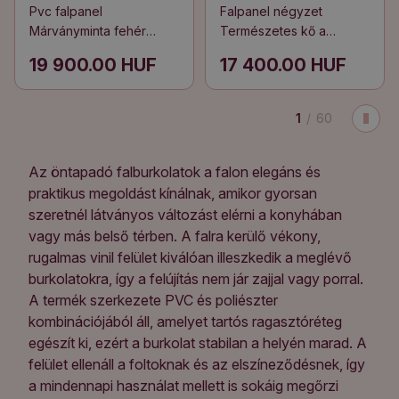
Pvc falpanel
Falpanel négyzet
Márványminta fehér
Természetes kő a
eleganciával
szerkezetben
19 900.00 HUF
17 400.00 HUF
1
/
60
Az öntapadó falburkolatok a falon elegáns és
praktikus megoldást kínálnak, amikor gyorsan
szeretnél látványos változást elérni a konyhában
vagy más belső térben. A falra kerülő vékony,
rugalmas vinil felület kiválóan illeszkedik a meglévő
burkolatokra, így a felújítás nem jár zajjal vagy porral.
A termék szerkezete PVC és poliészter
kombinációjából áll, amelyet tartós ragasztóréteg
egészít ki, ezért a burkolat stabilan a helyén marad. A
felület ellenáll a foltoknak és az elszíneződésnek, így
a mindennapi használat mellett is sokáig megőrzi