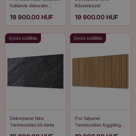
hullámok dekoratív
Kőszerkezet
díszítésekkel
19 900.00 HUF
19 900.00 HUF
Gyors szállítás
Gyors szállítás
Dekorpanel falra
Pvc falpanel
Természetes kő minta
Természetes függőleges
pallók fa árnyalatban