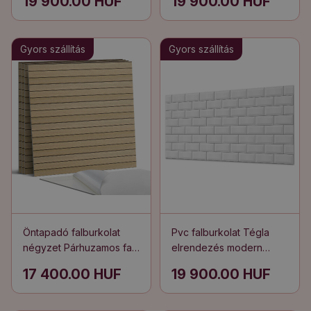
19 900.00 HUF
19 900.00 HUF
Gyors szállítás
Gyors szállítás
Öntapadó falburkolat
Pvc falburkolat Tégla
négyzet Párhuzamos fa
elrendezés modern
deszkák
stílusban
17 400.00 HUF
19 900.00 HUF