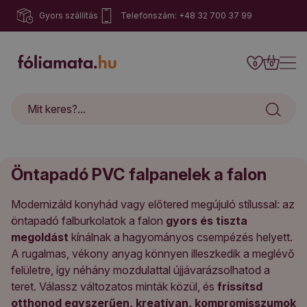
Gyors szállítás
Telefonszám: +48 32 700 37 99
0
0
Öntapadó PVC falpanelek a falon
Modernizáld konyhád vagy előtered megújuló stílussal: az
öntapadó falburkolatok a falon
gyors és tiszta
megoldást
kínálnak a hagyományos csempézés helyett.
A rugalmas, vékony anyag könnyen illeszkedik a meglévő
felületre, így néhány mozdulattal újjávarázsolhatod a
teret. Válassz változatos minták közül, és
frissítsd
otthonod egyszerűen, kreatívan, kompromisszumok