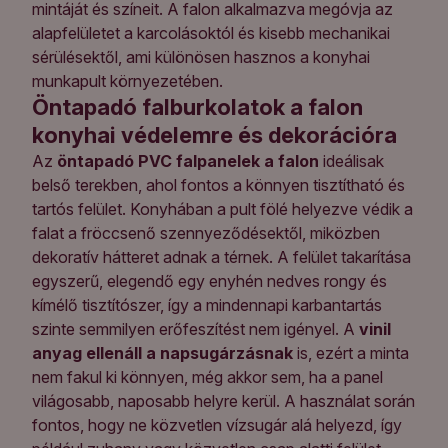
mintáját és színeit. A falon alkalmazva megóvja az
alapfelületet a karcolásoktól és kisebb mechanikai
sérülésektől, ami különösen hasznos a konyhai
munkapult környezetében.
Öntapadó falburkolatok a falon
konyhai védelemre és dekorációra
Az
öntapadó PVC falpanelek a falon
ideálisak
belső terekben, ahol fontos a könnyen tisztítható és
tartós felület. Konyhában a pult fölé helyezve védik a
falat a fröccsenő szennyeződésektől, miközben
dekoratív hátteret adnak a térnek. A felület takarítása
egyszerű, elegendő egy enyhén nedves rongy és
kímélő tisztítószer, így a mindennapi karbantartás
szinte semmilyen erőfeszítést nem igényel. A
vinil
anyag ellenáll a napsugárzásnak
is, ezért a minta
nem fakul ki könnyen, még akkor sem, ha a panel
világosabb, naposabb helyre kerül. A használat során
fontos, hogy ne közvetlen vízsugár alá helyezd, így