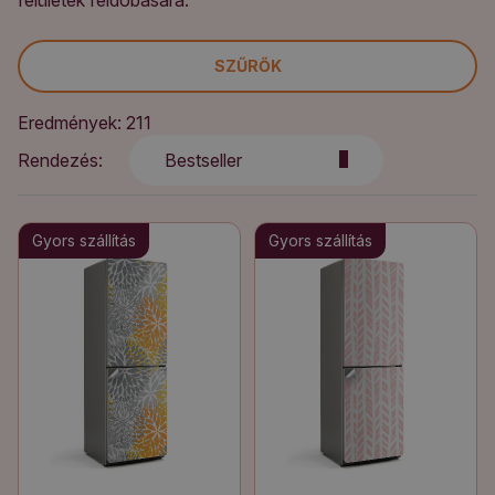
felületek feldobására.
SZŰRŐK
Eredmények: 211
Rendezés:
Bestseller
Gyors szállítás
Gyors szállítás