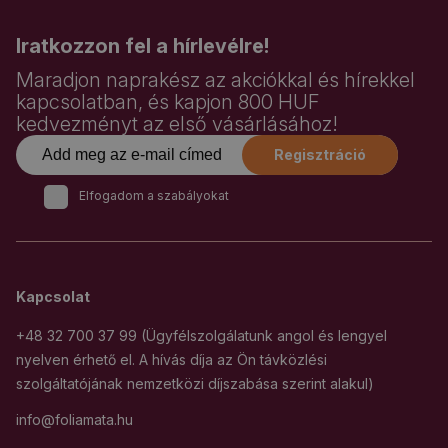
Iratkozzon fel a hírlevélre!
Maradjon naprakész az akciókkal és hírekkel
kapcsolatban, és kapjon 800 HUF
kedvezményt az első vásárlásához!
Regisztráció
Elfogadom a szabályokat
Kapcsolat
+48 32 700 37 99 (Ügyfélszolgálatunk angol és lengyel
nyelven érhető el. A hívás díja az Ön távközlési
szolgáltatójának nemzetközi díjszabása szerint alakul)
info@foliamata.hu