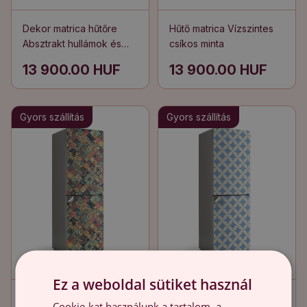
Dekor matrica hűtőre
Hűtő matrica Vízszintes
Absztrakt hullámok és
csíkos minta
foltok
13 900.00 HUF
13 900.00 HUF
Gyors szállítás
Gyors szállítás
Ez a weboldal sütiket használ
Hűtőszekrényre matrica
Dekor matrica hűtőre
Cookie-kat használunk a tartalom, a