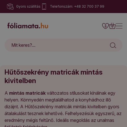
Gyors szállítás
Telefonszám: +48 32 700 37 99
0
0
Hűtőszekrény matricák mintás
kivitelben
A
mintás matricák
változatos stílusokat kínálnak egy
helyen. Könnyedén megtalálhatod a konyhádhoz illő
dizájnt. A Hűtőszekrény matricák mintás kivitelben gyors
átalakulást tesznek lehetővé. Felhelyezésük egyszerű, az
eredmény mégis feltűnő. Ideális megoldás az unalmas