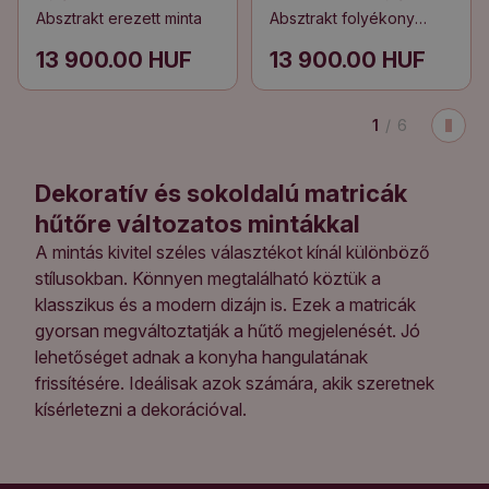
Absztrakt erezett minta
Absztrakt folyékony
hullámok
13 900.00 HUF
13 900.00 HUF
1
/
6
Dekoratív és sokoldalú matricák
hűtőre változatos mintákkal
A mintás kivitel széles választékot kínál különböző
stílusokban. Könnyen megtalálható köztük a
klasszikus és a modern dizájn is. Ezek a matricák
gyorsan megváltoztatják a hűtő megjelenését. Jó
lehetőséget adnak a konyha hangulatának
frissítésére. Ideálisak azok számára, akik szeretnek
kísérletezni a dekorációval.