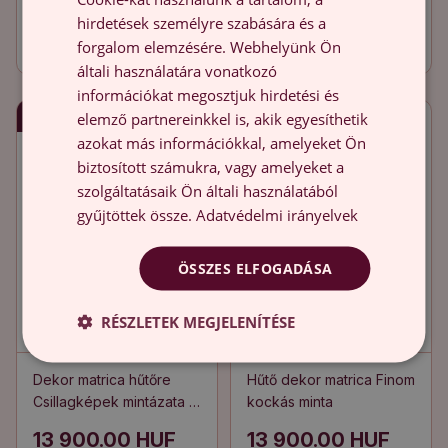
Geometrikus
Geometrikus minta
hirdetések személyre szabására és a
motívumokkal díszített
ellipszisekkel
13 900.00 HUF
13 900.00 HUF
forgalom elemzésére. Webhelyünk Ön
csempék
általi használatára vonatkozó
információkat megosztjuk hirdetési és
Gyors szállítás
Gyors szállítás
elemző partnereinkkel is, akik egyesíthetik
azokat más információkkal, amelyeket Ön
biztosított számukra, vagy amelyeket a
szolgáltatásaik Ön általi használatából
gyűjtöttek össze.
Adatvédelmi irányelvek
ÖSSZES ELFOGADÁSA
RÉSZLETEK MEGJELENÍTÉSE
Dekor matrica hűtőre
Hűtő dekor matrica Finom
Csillagképek mintázata a
kockás minta
weben
13 900.00 HUF
13 900.00 HUF