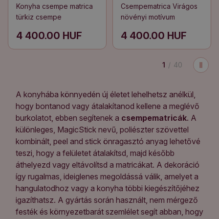
Konyha csempe matrica
Csempematrica Virágos
türkiz csempe
növényi motívum
4 400.00 HUF
4 400.00 HUF
1
/
40
A konyhába könnyedén új életet lehelhetsz anélkül,
hogy bontanod vagy átalakítanod kellene a meglévő
burkolatot, ebben segítenek a
csempematricák
. A
különleges, MagicStick nevű, poliészter szövettel
kombinált, peel and stick önragasztó anyag lehetővé
teszi, hogy a felületet átalakítsd, majd később
áthelyezd vagy eltávolítsd a matricákat. A dekoráció
így rugalmas, ideiglenes megoldássá válik, amelyet a
hangulatodhoz vagy a konyha többi kiegészítőjéhez
igazíthatsz. A gyártás során használt, nem mérgező
festék és környezetbarát szemlélet segít abban, hogy