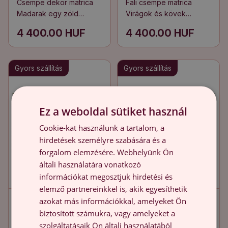
Csempe dekor matrica
Fali csempe matrica
Madarak egy zöld
Virágok és kövek
ligetben
harmóniában
4 400.00 HUF
4 400.00 HUF
Gyors szállítás
Gyors szállítás
Ez a weboldal sütiket használ
Cookie-kat használunk a tartalom, a
hirdetések személyre szabására és a
forgalom elemzésére. Webhelyünk Ön
általi használatára vonatkozó
információkat megosztjuk hirdetési és
elemző partnereinkkel is, akik egyesíthetik
azokat más információkkal, amelyeket Ön
Fali csempe matrica
Konyha csempe matrica
biztosított számukra, vagy amelyeket a
Virágmotívumok a
Finom csempék
szolgáltatásaik Ön általi használatából
kompozícióban