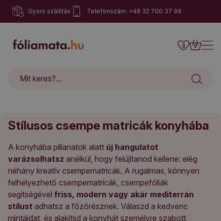
Gyors szállítás
Telefonszám: +48 32 700 37 99
0
0
Stílusos csempe matricák konyhába
A konyhába pillanatok alatt
új hangulatot
varázsolhatsz
anélkül, hogy felújítanod kellene: elég
néhány kreatív csempematricák. A rugalmas, könnyen
felhelyezhető csempematricák, csempefóliák
segítségével
friss, modern vagy akár mediterrán
stílust
adhatsz a főzőrésznek. Válaszd a kedvenc
mintáidat, és alakítsd a konyhát személyre szabott,