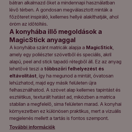
bátran alkalmazd őket a mindennapi használatban
lévő térben. A gondosan megválasztott minták a
főzőteret inspiráló, kellemes hellyé alakíthatják, ahol
öröm az időtöltés.
A konyhába illő megoldások a
MagicStick anyaggal
A konyhába szánt matricák alapja a
MagicStick
,
amely egy poliészter szövetből és speciális, akril
alapú, peel and stick tapadó rétegből áll. Ez az anyag
lehetővé teszi a
többszöri felhelyezést és
eltávolítást
, így ha megunod a mintát, óvatosan
lehúzhatod, majd egy másik felületen újra
felhasználhatod. A szövet alap kellemes tapintást és
esztétikus, texturált hatást ad, miközben a matrica
stabilan a megfelelő, sima felületen marad. A konyhai
környezetben ez különösen praktikus, mert a vizuális
megjelenés mellett a tartás is fontos szempont.
További információk