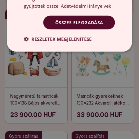
gyűjtöttek össze.
Adatvédelmi irányelvek
Gyors szállítás
Gyors szállítás
ÖSSZES ELFOGADÁSA
RÉSZLETEK MEGJELENÍTÉSE
Nagyméretű falmatricák
Matricák gyerekeknek
100x138 Bájos akvarell
130x232 Akvarell játékok
kalóz motívumok
finom pasztellben
23 900.00 HUF
33 900.00 HUF
Gyors szállítás
Gyors szállítás