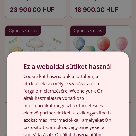
pasztellben
kalóz motívumok
23 900.00 HUF
18 900.00 HUF
Gyors szállítás
Gyors szállítás
Ez a weboldal sütiket használ
Cookie-kat használunk a tartalom, a
hirdetések személyre szabására és a
forgalom elemzésére. Webhelyünk Ön
általi használatára vonatkozó
információkat megosztjuk hirdetési és
Falmatricák
Falmatricák
elemző partnereinkkel is, akik egyesíthetik
babaszobába 80x143
babaszobába 80x93
azokat más információkkal, amelyeket Ön
Akvarell játékok finom
Finom dekorációk színes
biztosított számukra, vagy amelyeket a
18 900.00 HUF
18 900.00 HUF
pasztellben
lufikkal
szolgáltatásaik Ön általi használatából