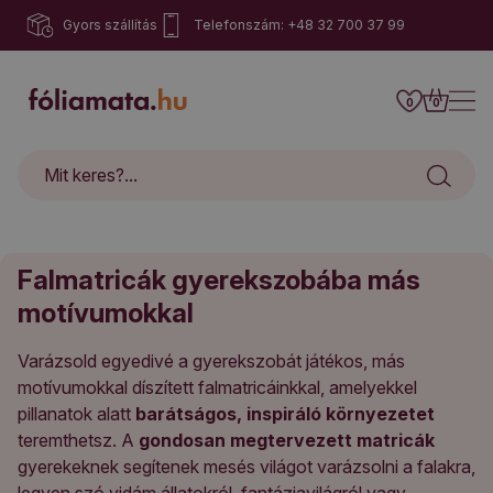
Gyors szállítás
Telefonszám: +48 32 700 37 99
0
0
Falmatricák gyerekszobába más
motívumokkal
Varázsold egyedivé a gyerekszobát játékos, más
motívumokkal díszített falmatricáinkkal, amelyekkel
pillanatok alatt
barátságos, inspiráló környezetet
teremthetsz. A
gondosan megtervezett matricák
gyerekeknek segítenek mesés világot varázsolni a falakra,