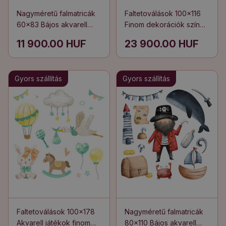
Nagyméretű falmatricák
Faltetoválások 100x116
60x83 Bájos akvarell
Finom dekorációk színes
kalóz motívumok
lufikkal
11 900.00 HUF
23 900.00 HUF
Gyors szállítás
Gyors szállítás
Faltetoválások 100x178
Nagyméretű falmatricák
Akvarell játékok finom
80x110 Bájos akvarell