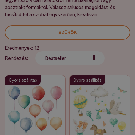
legyen szó vidám állatokról, fantáziavilágról vagy
absztrakt formákról. Válassz stílusos megoldást, és
frissítsd fel a szobát egyszerűen, kreatívan.
SZŰRŐK
Eredmények: 12
Rendezés:
Bestseller
Gyors szállítás
Gyors szállítás