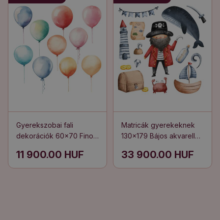
Gyerekszobai fali
Matricák gyerekeknek
dekorációk 60x70 Finom
130x179 Bájos akvarell
dekorációk színes
kalóz motívumok
11 900.00 HUF
33 900.00 HUF
lufikkal