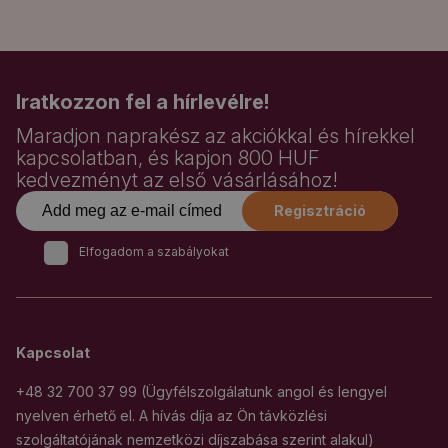
Iratkozzon fel a hírlevélre!
Maradjon naprakész az akciókkal és hírekkel
kapcsolatban, és kapjon 800 HUF
kedvezményt az első vásárlásához!
Regisztráció
Elfogadom a szabályokat
Kapcsolat
+48 32 700 37 99 (Ügyfélszolgálatunk angol és lengyel
nyelven érhető el. A hívás díja az Ön távközlési
szolgáltatójának nemzetközi díjszabása szerint alakul)