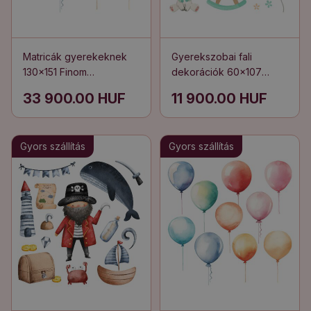
Matricák gyerekeknek
Gyerekszobai fali
130x151 Finom
dekorációk 60x107
dekorációk színes
Akvarell játékok finom
33 900.00 HUF
11 900.00 HUF
lufikkal
pasztellben
Gyors szállítás
Gyors szállítás