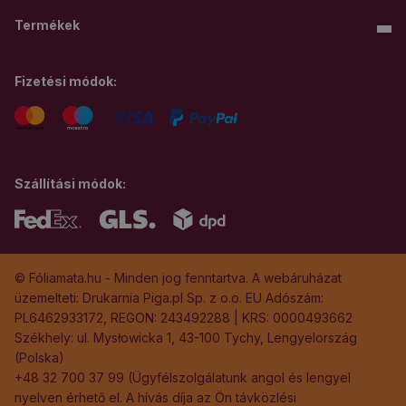
Termékek
Fizetési módok:
Szállítási módok:
© Fóliamata.hu - Minden jog fenntartva. A webáruházat
üzemelteti: Drukarnia Piga.pl Sp. z o.o. EU Adószám:
PL6462933172, REGON: 243492288 | KRS: 0000493662
Székhely: ul. Mysłowicka 1, 43-100 Tychy, Lengyelország
(Polska)
+48 32 700 37 99 (Ügyfélszolgálatunk angol és lengyel
nyelven érhető el. A hívás díja az Ön távközlési