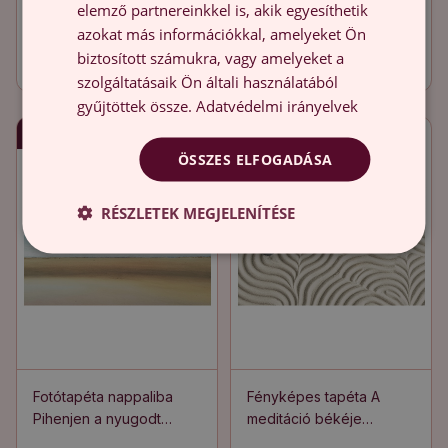
Öntapadós tapéta falra a
Poszter tapéta falra
elemző partnereinkkel is, akik egyesíthetik
rózsaszín orchidea
Parkfák
azokat más információkkal, amelyeket Ön
harmóniája
biztosított számukra, vagy amelyeket a
9 100.00 HUF
6 300.00 HUF
szolgáltatásaik Ön általi használatából
gyűjtöttek össze.
Adatvédelmi irányelvek
Gyors szállítás
Gyors szállítás
ÖSSZES ELFOGADÁSA
RÉSZLETEK MEGJELENÍTÉSE
Fotótapéta nappaliba
Fényképes tapéta A
Pihenjen a nyugodt
meditáció békéje
tenger partján
harmonikus hullámokban