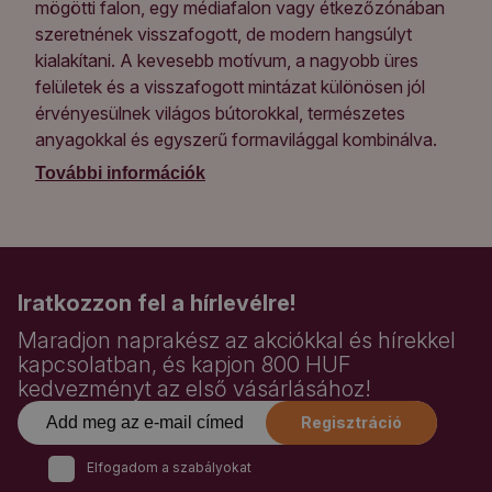
mögötti falon, egy médiafalon vagy étkezőzónában
szeretnének visszafogott, de modern hangsúlyt
kialakítani. A kevesebb motívum, a nagyobb üres
felületek és a visszafogott mintázat különösen jól
érvényesülnek világos bútorokkal, természetes
anyagokkal és egyszerű formavilággal kombinálva.
További információk
Iratkozzon fel a hírlevélre!
Maradjon naprakész az akciókkal és hírekkel
kapcsolatban, és kapjon 800 HUF
kedvezményt az első vásárlásához!
Regisztráció
Elfogadom a szabályokat