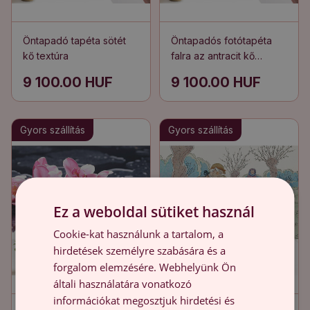
Öntapadó tapéta sötét
Öntapadós fotótapéta
kő textúra
falra az antracit kő
eleganciája
9 100.00 HUF
9 100.00 HUF
Gyors szállítás
Gyors szállítás
Ez a weboldal sütiket használ
Cookie-kat használunk a tartalom, a
hirdetések személyre szabására és a
forgalom elemzésére. Webhelyünk Ön
általi használatára vonatkozó
információkat megosztjuk hirdetési és