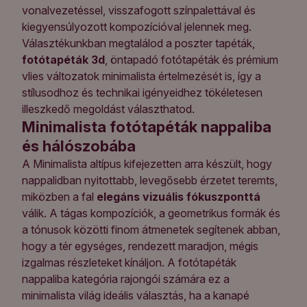
vonalvezetéssel, visszafogott színpalettával és
kiegyensúlyozott kompozícióval jelennek meg.
Választékunkban megtalálod a poszter tapéták,
fotótapéták 3d
, öntapadó fotótapéták és prémium
vlies változatok minimalista értelmezését is, így a
stílusodhoz és technikai igényeidhez tökéletesen
illeszkedő megoldást választhatod.
Minimalista fotótapéták nappaliba
és hálószobába
A Minimalista altípus kifejezetten arra készült, hogy
nappalidban nyitottabb, levegősebb érzetet teremts,
miközben a fal
elegáns vizuális fókuszponttá
válik. A tágas kompozíciók, a geometrikus formák és
a tónusok közötti finom átmenetek segítenek abban,
hogy a tér egységes, rendezett maradjon, mégis
izgalmas részleteket kínáljon. A
fotótapéták
nappaliba kategória rajongói számára ez a
minimalista világ ideális választás, ha a kanapé