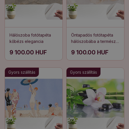
Hálószoba fotótapéta
Öntapadós fotótapéta
kőbézs elegancia
hálószobába a természet
márvány árnyalatai
9 100.00 HUF
9 100.00 HUF
Gyors szállítás
Gyors szállítás