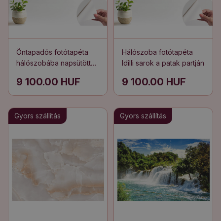
Öntapadós fotótapéta
Hálószoba fotótapéta
hálószobába napsütötte
Idilli sarok a patak partján
vízesés a zöldben
9 100.00 HUF
9 100.00 HUF
Gyors szállítás
Gyors szállítás