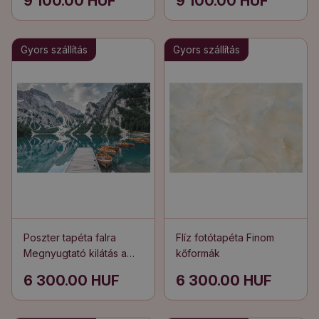
9 100.00 HUF
9 100.00 HUF
Gyors szállítás
Gyors szállítás
Poszter tapéta falra
Flíz fotótapéta Finom
Megnyugtató kilátás a
kőformák
hegyek szívében fekvő
6 300.00 HUF
6 300.00 HUF
tóra