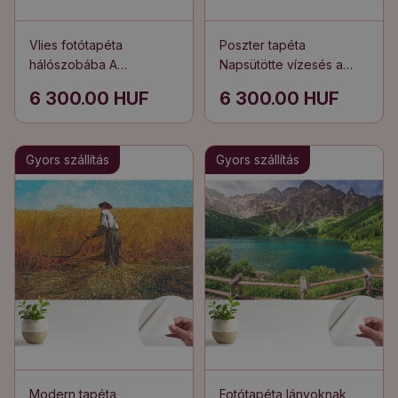
Vlies fotótapéta
Poszter tapéta
hálószobába A
Napsütötte vízesés a
természet márvány
zöldben
6 300.00 HUF
6 300.00 HUF
árnyalatai
Gyors szállítás
Gyors szállítás
Modern tapéta
Fotótapéta lányoknak