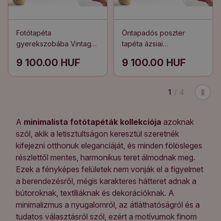
Fotótapéta
Öntapadós poszter
gyerekszobába Vintage
tapéta ázsiai
tengerparti
bambuszkert
9 100.00 HUF
9 100.00 HUF
kikapcsolódás
1
/
4
A
minimalista fotótapéták kollekciója
azoknak
szól, akik a letisztultságon keresztül szeretnék
kifejezni otthonuk eleganciáját, és minden fölösleges
részlettől mentes, harmonikus teret álmodnak meg.
Ezek a fényképes felületek nem vonják el a figyelmet
a berendezésről, mégis karakteres hátteret adnak a
bútoroknak, textíliáknak és dekorációknak. A
minimalizmus a nyugalomról, az átláthatóságról és a
tudatos választásról szól, ezért a motívumok finom