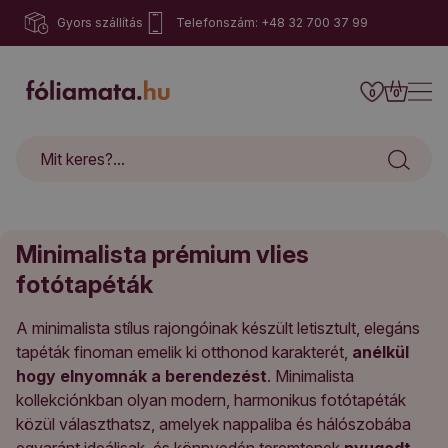
Gyors szállítás
Telefonszám: +48 32 700 37 99
0
0
Minimalista prémium vlies
fotótapéták
A minimalista stílus rajongóinak készült letisztult, elegáns
tapéták finoman emelik ki otthonod karakterét,
anélkül
hogy elnyomnák a berendezést
. Minimalista
kollekciónkban olyan modern, harmonikus fotótapéták
közül választhatsz, amelyek nappaliba és hálószobába