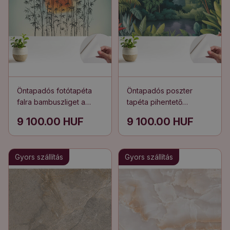
Öntapadós fotótapéta
Öntapadós poszter
falra bambuszliget a
tapéta pihentető
naplemente sugaraiban
egzotikus dzsungel
9 100.00 HUF
9 100.00 HUF
Gyors szállítás
Gyors szállítás