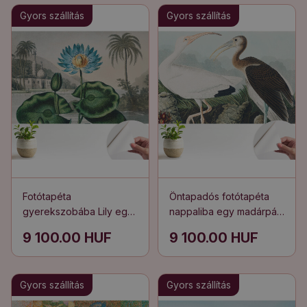
Gyors szállítás
Gyors szállítás
Fotótapéta
Öntapadós fotótapéta
gyerekszobába Lily egy
nappaliba egy madárpár
egzotikus dzsungelben
természetes élőhelyükön
9 100.00 HUF
9 100.00 HUF
Gyors szállítás
Gyors szállítás