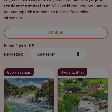
egyaránt ideálisak, és könnyedén teremtenek
nyugodt,
rendezett atmoszférát
. Válaszd ki kedvenc öntapadós
poszter tapéták mintádat, és frissítsd fel tereidet
stílusosan.
SZŰRŐK
Eredmények: 118
Rendezés:
Bestseller
Gyors szállítás
Gyors szállítás