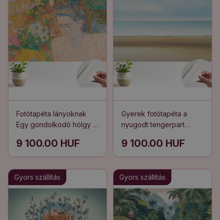
Fotótapéta lányoknak
Gyerek fotótapéta a
Egy gondolkodó hölgy a
nyugodt tengerpart
virágok között
pihenős hangulatával
9 100.00 HUF
9 100.00 HUF
Gyors szállítás
Gyors szállítás