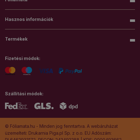
Hasznos információk
Termékek
Fizetési módok:
Szállítási módok:
© Fóliamata.hu - Minden jog fenntartva. A webáruházat
üzemelteti: Drukarnia Piga.pl Sp. z o.o. EU Adószám:
PL6462933172, REGON: 243492288 | KRS: 0000493662