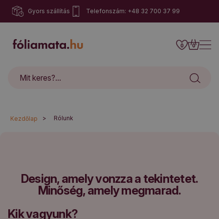
Gyors szállítás
Telefonszám: +48 32 700 37 99
0
0
>
Rólunk
Kezdőlap
Design, amely vonzza a tekintetet.
Minőség, amely megmarad.
Kik vagyunk?