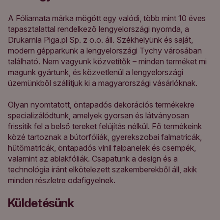
A Fóliamata márka mögött egy valódi, több mint 10 éves
tapasztalattal rendelkező lengyelországi nyomda, a
Drukarnia Piga.pl Sp. z o.o. áll. Székhelyünk és saját,
modern gépparkunk a lengyelországi Tychy városában
található. Nem vagyunk közvetítők – minden terméket mi
magunk gyártunk, és közvetlenül a lengyelországi
üzemünkből szállítjuk ki a magyarországi vásárlóknak.
Olyan nyomtatott, öntapadós dekorációs termékekre
specializálódtunk, amelyek gyorsan és látványosan
frissítik fel a belső tereket felújítás nélkül. Fő termékeink
közé tartoznak a bútorfóliák, gyerekszobai falmatricák,
hűtőmatricák, öntapadós vinil falpanelek és csempék,
valamint az ablakfóliák. Csapatunk a design és a
technológia iránt elkötelezett szakemberekből áll, akik
minden részletre odafigyelnek.
Küldetésünk