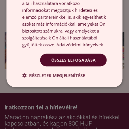
általi használatára vonatkozó
Kreatív ötletekkel varázsoljuk újjá a világot –
információkat megosztjuk hirdetési és
csatlakozz azokhoz, akik már inspirációra leltek
elemző partnereinkkel is, akik egyesíthetik
nálunk!
azokat más információkkal, amelyeket Ön
biztosított számukra, vagy amelyeket a
szolgáltatásaik Ön általi használatából
gyűjtöttek össze.
Adatvédelmi irányelvek
ÖSSZES ELFOGADÁSA
RÉSZLETEK MEGJELENÍTÉSE
Iratkozzon fel a hírlevélre!
Maradjon naprakész az akciókkal és hírekkel
kapcsolatban, és kapjon 800 HUF