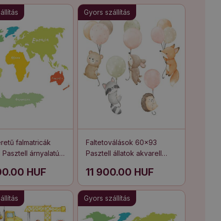
llítás
Gyors szállítás
etű falmatricák
Faltetoválások 60x93
 Pasztell árnyalatú
Pasztell állatok akvarell
nsek oktatási
lufikban
00.00 HUF
11 900.00 HUF
ciója
llítás
Gyors szállítás