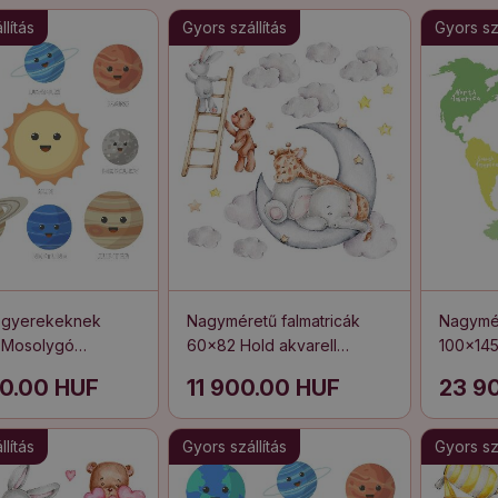
lítás
Gyors szállítás
Gyors szá
k gyerekeknek
Nagyméretű falmatricák
Nagymér
 Mosolygó
60x82 Hold akvarell
100x145
k a galaxisban
állatokkal és felhőkkel
kontine
0.00 HUF
11 900.00 HUF
23 9
illusztrá
lítás
Gyors szállítás
Gyors szá