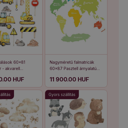
válások 60x81
Nagyméretű falmatricák
r - akvarell
60x87 Pasztell árnyalatú
ek és munkagépek
kontinensek oktatási
00.00 HUF
11 900.00 HUF
illusztrációja
llítás
Gyors szállítás