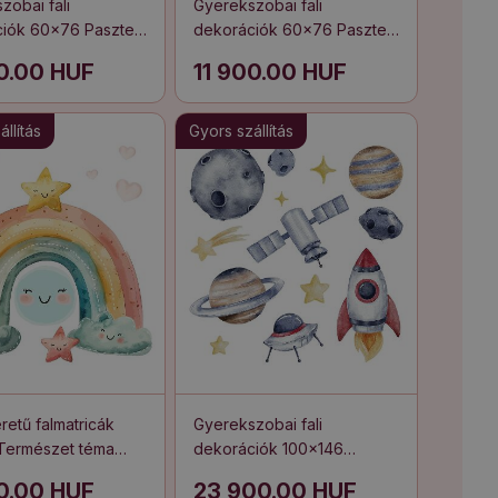
zobai fali
Gyerekszobai fali
iók 60x76 Pasztell
dekorációk 60x76 Pasztell
lufikkal aranyos
akvarell erdei lények
00.00 HUF
11 900.00 HUF
n
llítás
Gyors szállítás
etű falmatricák
Gyerekszobai fali
Természet téma
dekorációk 100x146
ánnyal és
Akvarell bolygók galaktikus
00.00 HUF
23 900.00 HUF
kkal
stílusban