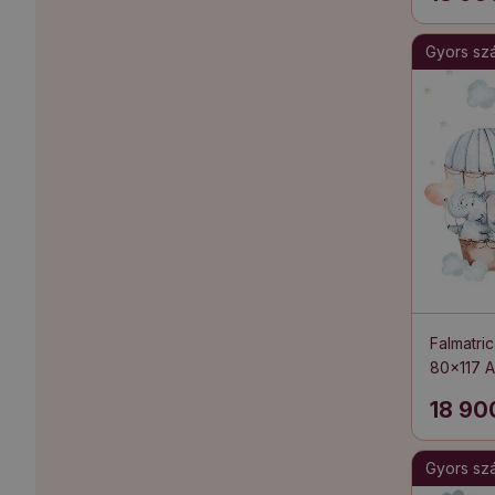
Gyors szál
Falmatr
80x117 Ak
elemekk
18 90
Gyors szál