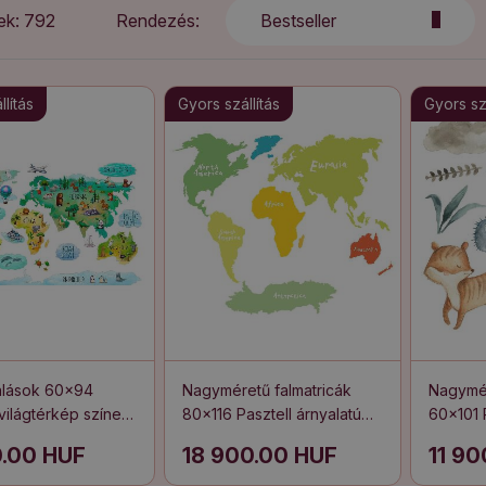
ek: 792
Rendezés:
Bestseller
lítás
Gyors szállítás
Gyors szá
álások 60x94
Nagyméretű falmatricák
Nagymér
 világtérkép színes
80x116 Pasztell árnyalatú
60x101 P
sekkel
kontinensek oktatási
minták á
0.00 HUF
18 900.00 HUF
11 9
illusztrációja
növénye