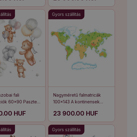
llítás
Gyors szállítás
zobai fali
Nagyméretű falmatricák
iók 60x90 Pasztell
100x143 A kontinensek
ckók lufikkal a
finom árnyalatú illusztrációja
00.00 HUF
23 900.00 HUF
en
llítás
Gyors szállítás