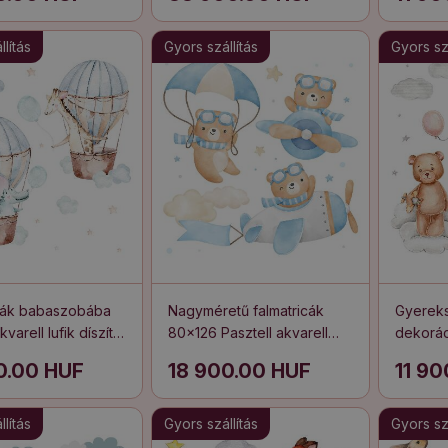
lítás
Gyors szállítás
Gyors szá
icák babaszobába
Nagyméretű falmatricák
Gyereks
varell lufik díszítő
80x126 Pasztell akvarell
dekorác
el
stílusú mackók az égen
színű ma
0.00 HUF
18 900.00 HUF
11 9
felhőkb
lítás
Gyors szállítás
Gyors szá