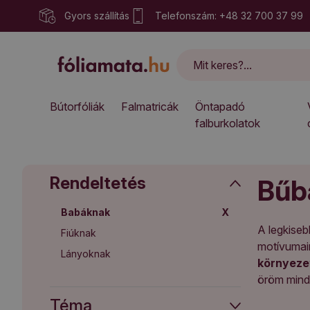
Gyors szállítás
Telefonszám: +48 32 700 37 99
Bútorfóliák
Falmatricák
Öntapadó
falburkolatok
Rendeltetés
Bűb
Babáknak
X
A legkiseb
Fiúknak
motívumain
Lányoknak
környeze
öröm minde
Téma