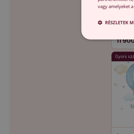
vagy amelyeket a 
RÉSZLETEK M
Faltetov
Pasztell 
állatok
11 90
Gyors szál