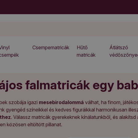
Vinyl
Csempematricák
Hűtő
Átlátszó
csempék
matricák
védőszőnye
ájos falmatricák egy ba
bek szobája igazi
mesebirodalommá
válhat, ha finom, játéko
k gyengéd színeikkel és kedves figuráikkal harmonikusan ille
thez
. Válassz matricák gyerekeknek kínálatunkból, és alakítsd a
n közösen eltöltött pillanat.