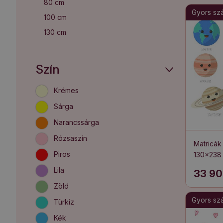
80 cm
Gyors szál
100 cm
130 cm
Szín
Krémes
Sárga
Narancssárga
Rózsaszín
Matricá
Piros
130x238
égiteste
Lila
33 90
Zöld
Gyors szál
Türkiz
Kék