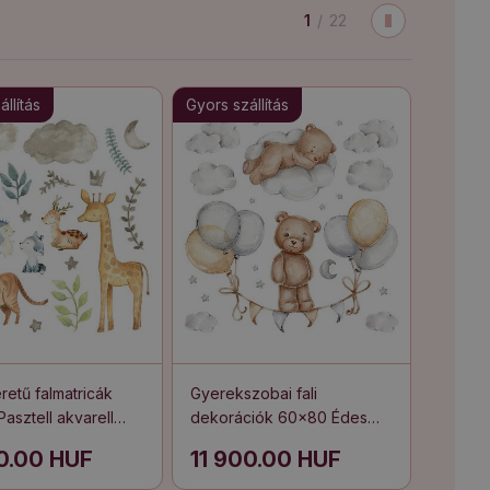
1
/
22
llítás
Gyors szállítás
etű falmatricák
Gyerekszobai fali
asztell akvarell
dekorációk 60x80 Édes
llatokról és
plüssmackók finom
00.00 HUF
11 900.00 HUF
kről
árnyalatú lufikkal