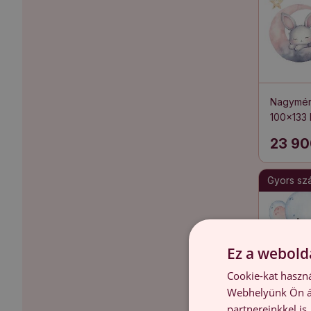
Nagymére
100x133 
aranyos 
23 90
Gyors szál
Ez a webolda
Cookie-kat haszná
Webhelyünk Ön ál
partnereinkkel is