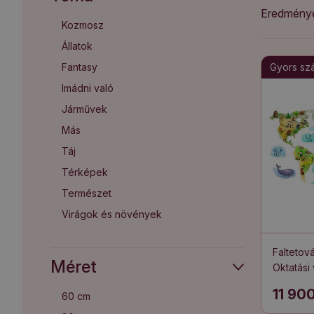
Eredmény
Kozmosz
Állatok
Fantasy
Gyors szál
Imádni való
Járművek
Más
Táj
Térképek
Természet
Virágok és növények
Faltetov
Méret
Oktatási
kontinen
11 90
60 cm