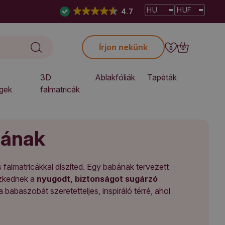
HU
HUF
4.7
Írjon nekünk
0
0
3D
Ablakfóliák
Tapéták
gek
falmatricák
bának
s falmatricákkal díszíted. Egy babának tervezett
szkednek a
nyugodt, biztonságot sugárzó
 babaszobát szeretetteljes, inspiráló térré, ahol