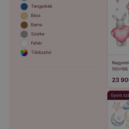
Tengerkék
Bézs
Barna
Szürke
Fehér
Többszínű
Nagymére
100x168
és nyulak
23 90
akvarell
Gyors szál