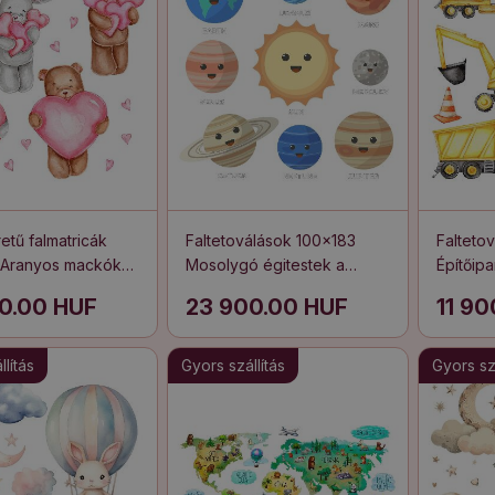
tű falmatricák
Faltetoválások 100x183
Falteto
 Aranyos mackók
Mosolygó égitestek a
Építőipa
 pasztell
galaxisban
járműv
0.00 HUF
23 900.00 HUF
11 9
ben
lítás
Gyors szállítás
Gyors szá