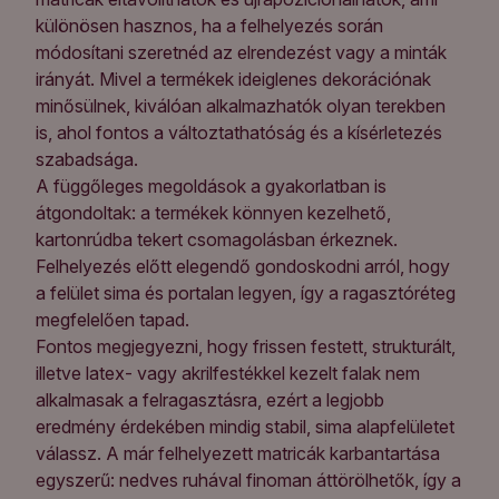
különösen hasznos, ha a felhelyezés során
módosítani szeretnéd az elrendezést vagy a minták
irányát. Mivel a termékek ideiglenes dekorációnak
minősülnek, kiválóan alkalmazhatók olyan terekben
is, ahol fontos a változtathatóság és a kísérletezés
szabadsága.
A függőleges megoldások a gyakorlatban is
átgondoltak: a termékek könnyen kezelhető,
kartonrúdba tekert csomagolásban érkeznek.
Felhelyezés előtt elegendő gondoskodni arról, hogy
a felület sima és portalan legyen, így a ragasztóréteg
megfelelően tapad.
Fontos megjegyezni, hogy frissen festett, strukturált,
illetve latex- vagy akrilfestékkel kezelt falak nem
alkalmasak a felragasztásra, ezért a legjobb
eredmény érdekében mindig stabil, sima alapfelületet
válassz. A már felhelyezett matricák karbantartása
egyszerű: nedves ruhával finoman áttörölhetők, így a