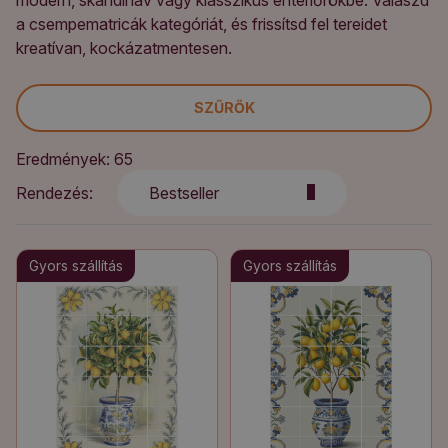
modern, skandináv vagy klasszikus enteriőrökbe. Válaszd
a csempematricák kategóriát, és frissítsd fel tereidet
kreatívan, kockázatmentesen.
SZŰRŐK
Eredmények: 65
Rendezés:
Bestseller
Gyors szállítás
Gyors szállítás