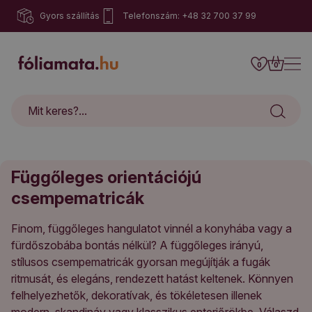
Gyors szállítás
Telefonszám: +48 32 700 37 99
0
0
Függőleges orientációjú
csempematricák
Finom, függőleges hangulatot vinnél a konyhába vagy a
fürdőszobába bontás nélkül? A függőleges irányú,
stílusos csempematricák gyorsan megújítják a fugák
ritmusát, és elegáns, rendezett hatást keltenek. Könnyen
felhelyezhetők, dekoratívak, és tökéletesen illenek