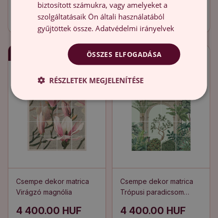
Virágcsokor a kertben
Angyalok ajándékokkal
biztosított számukra, vagy amelyeket a
szolgáltatásaik Ön általi használatából
4 400.00 HUF
4 400.00 HUF
gyűjtöttek össze.
Adatvédelmi irányelvek
Gyors szállítás
Gyors szállítás
ÖSSZES ELFOGADÁSA
RÉSZLETEK MEGJELENÍTÉSE
Csempe dekor matrica
Csempe dekor matrica
Virágzó magnólia
Trópusi paradicsom
pávával
4 400.00 HUF
4 400.00 HUF