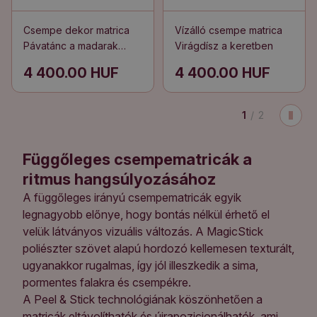
Csempe dekor matrica
Vízálló csempe matrica
Pávatánc a madarak
Virágdísz a keretben
között
4 400.00 HUF
4 400.00 HUF
1
/
2
Függőleges csempematricák a
ritmus hangsúlyozásához
A függőleges irányú csempematricák egyik
legnagyobb előnye, hogy bontás nélkül érhető el
velük látványos vizuális változás. A MagicStick
poliészter szövet alapú hordozó kellemesen texturált,
ugyanakkor rugalmas, így jól illeszkedik a sima,
pormentes falakra és csempékre.
A Peel & Stick technológiának köszönhetően a
matricák eltávolíthatók és újrapozicionálhatók, ami