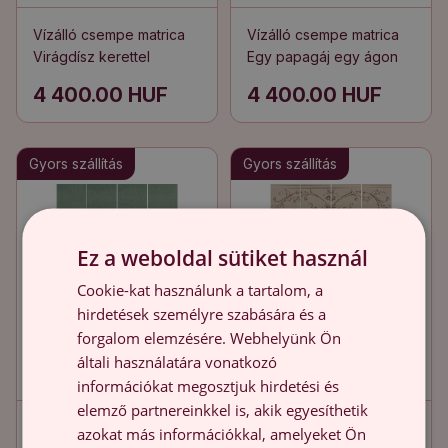
Vízálló csempe matrica
Vízálló csempe matrica
Virágdísz kerettel
Egy papagáj egy ágon
4 400.00 HUF
4 400.00 HUF
Gyors szállítás
Gyors szállítás
Ez a weboldal sütiket használ
Cookie-kat használunk a tartalom, a
hirdetések személyre szabására és a
forgalom elemzésére. Webhelyünk Ön
általi használatára vonatkozó
információkat megosztjuk hirdetési és
elemző partnereinkkel is, akik egyesíthetik
Vízálló csempe matrica
Vízálló csempe matrica
azokat más információkkal, amelyeket Ön