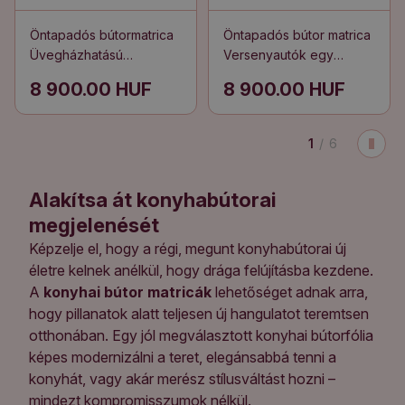
Öntapadós bútormatrica
Öntapadós bútor matrica
Üvegházhatású
Versenyautók egy
absztrakció
tinédzser szobájába
8 900.00 HUF
8 900.00 HUF
1
/
6
Alakítsa át konyhabútorai
megjelenését
Képzelje el, hogy a régi, megunt konyhabútorai új
életre kelnek anélkül, hogy drága felújításba kezdene.
A
konyhai bútor matricák
lehetőséget adnak arra,
hogy pillanatok alatt teljesen új hangulatot teremtsen
otthonában. Egy jól megválasztott konyhai bútorfólia
képes modernizálni a teret, elegánsabbá tenni a
konyhát, vagy akár merész stílusváltást hozni –
mindezt kompromisszumok nélkül.