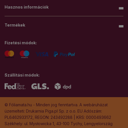
Hasznos információk
Termékek
Fizetési módok:
Szállítási módok:
© Fóliamata.hu - Minden jog fenntartva. A webáruházat
üzemelteti: Drukarnia Piga.pl Sp. z o.o. EU Adószám:
PL6462933172, REGON: 243492288 | KRS: 0000493662
Székhely: ul. Mysłowicka 1, 43-100 Tychy, Lengyelország