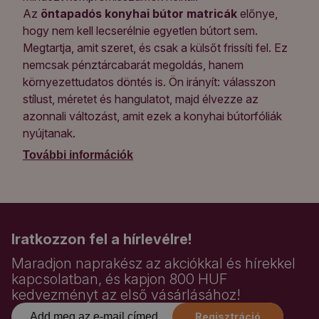
Az
öntapadós konyhai bútor matricák
előnye,
hogy nem kell lecserélnie egyetlen bútort sem.
Megtartja, amit szeret, és csak a külsőt frissíti fel. Ez
nemcsak pénztárcabarát megoldás, hanem
környezettudatos döntés is. Ön irányít: válasszon
stílust, méretet és hangulatot, majd élvezze az
azonnali változást, amit ezek a konyhai bútorfóliák
nyújtanak.
További információk
Iratkozzon fel a hírlevélre!
Maradjon naprakész az akciókkal és hírekkel
kapcsolatban, és kapjon 800 HUF
kedvezményt az első vásárlásához!
Regisztráció