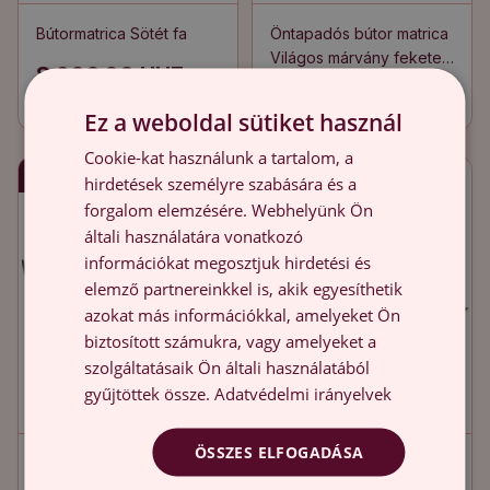
Bútormatrica Sötét fa
Öntapadós bútor matrica
Világos márvány fekete
8 900.00 HUF
erekkel
8 900.00 HUF
Ez a weboldal sütiket használ
Cookie-kat használunk a tartalom, a
Gyors szállítás
Gyors szállítás
hirdetések személyre szabására és a
forgalom elemzésére. Webhelyünk Ön
általi használatára vonatkozó
információkat megosztjuk hirdetési és
elemző partnereinkkel is, akik egyesíthetik
azokat más információkkal, amelyeket Ön
biztosított számukra, vagy amelyeket a
szolgáltatásaik Ön általi használatából
gyűjtöttek össze.
Adatvédelmi irányelvek
ÖSSZES ELFOGADÁSA
Bútormatrica Boldog
Bútormatrica Régi
macskák
munkalap