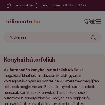
Gyors szállítás
Telefonszám: +48 32 700 37 99
0
0
Konyhai bútorfóliák
Az
öntapadós konyhai bútorfóliák
tökéletes
megoldást kínálnak mindazoknak, akik gyorsan,
költséghatékonyan és bontás nélkül szeretnék megújítani
otthonuk megjelenését. Ezek a konyhai bútor matricák
nemcsak konyhaszekrényekre, hanem különböző
bútorokra is felhelyezhetők – legyen szó nappaliról,
hálószobáról, előszobáról vagy akár irodáról. Az