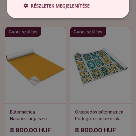
RÉSZLETEK MEGJELENÍTÉSE
8 900.00 HUF
8 900.00 HUF
Gyors szállítás
Gyors szállítás
Bútormatrica
Öntapadós bútormatrica
Narancssárga szín
Portugál csempe minta
8 900.00 HUF
8 900.00 HUF