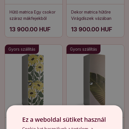
Hűtő matrica Egy csokor
Dekor matrica hűtőre
száraz mákfejekből
Virágdíszek vázában
13 900.00 HUF
13 900.00 HUF
Gyors szállítás
Gyors szállítás
Ez a weboldal sütiket használ
Dekor matrica hűtőre
Hűtő dekor matrica Egy
Cookie-kat használunk a tartalom, a