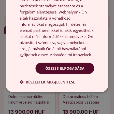
Virágminta levelekkel
levél, amelynek
hirdetések személyre szabására és a
jellegzetes erezete van
13 900.00 HUF
13 900.00 HUF
forgalom elemzésére. Webhelyünk Ön
általi használatára vonatkozó
információkat megosztjuk hirdetési és
Gyors szállítás
Gyors szállítás
elemző partnereinkkel is, akik egyesíthetik
azokat más információkkal, amelyeket Ön
biztosított számukra, vagy amelyeket a
szolgáltatásaik Ön általi használatából
gyűjtöttek össze.
Adatvédelmi irányelvek
ÖSSZES ELFOGADÁSA
RÉSZLETEK MEGJELENÍTÉSE
Dekor matrica hűtőre
Dekor matrica hűtőre
Finom levelek magokkal
Virágcsokor vázában
13 900.00 HUF
13 900.00 HUF