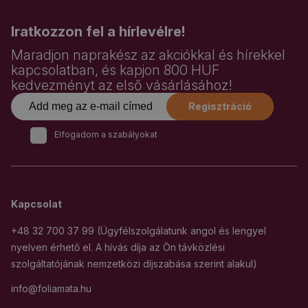
Iratkozzon fel a hírlevélre!
Maradjon naprakész az akciókkal és hírekkel
kapcsolatban, és kapjon 800 HUF
kedvezményt az első vásárlásához!
Regisztráció
Elfogadom a szabályokat
Kapcsolat
+48 32 700 37 99 (Ügyfélszolgálatunk angol és lengyel
nyelven érhető el. A hívás díja az Ön távközlési
szolgáltatójának nemzetközi díjszabása szerint alakul)
info@foliamata.hu