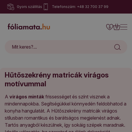
Gyors szállítás
Telefonszám: +48 32 700 37 99
0
0
Hűtőszekrény matricák virágos
motívummal
A
virágos minták
frissességet és színt visznek a
mindennapokba. Segítségükkel könnyedén feldobhatod a
konyha hangulatát. A Hűtőszekrény matricák virágos
stílusban romantikus és barátságos megjelenést adnak.
Tartós anyagból készülnek, így sokáig szépek maradnak.