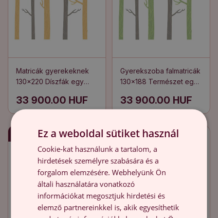
Matricák gyerekeknek
Gyerekszoba falmatricák
130x220 Díszfák egy
130x188 Természet egy
pasztellszínű erdőben
pasztellszínű erdőben
33 900.00 HUF
33 900.00 HUF
díszfákkal
Ez a weboldal sütiket használ
Gyors szállítás
Gyors szállítás
Cookie-kat használunk a tartalom, a
hirdetések személyre szabására és a
forgalom elemzésére. Webhelyünk Ön
általi használatára vonatkozó
információkat megosztjuk hirdetési és
elemző partnereinkkel is, akik egyesíthetik