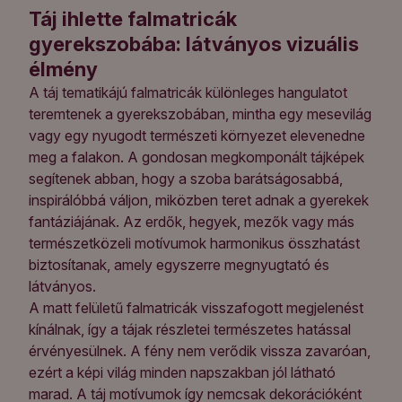
Táj ihlette falmatricák
gyerekszobába: látványos vizuális
élmény
A táj tematikájú falmatricák különleges hangulatot
teremtenek a gyerekszobában, mintha egy mesevilág
vagy egy nyugodt természeti környezet elevenedne
meg a falakon. A gondosan megkomponált tájképek
segítenek abban, hogy a szoba barátságosabbá,
inspirálóbbá váljon, miközben teret adnak a gyerekek
fantáziájának. Az erdők, hegyek, mezők vagy más
természetközeli motívumok harmonikus összhatást
biztosítanak, amely egyszerre megnyugtató és
látványos.
A matt felületű falmatricák visszafogott megjelenést
kínálnak, így a tájak részletei természetes hatással
érvényesülnek. A fény nem verődik vissza zavaróan,
ezért a képi világ minden napszakban jól látható
marad. A táj motívumok így nemcsak dekorációként