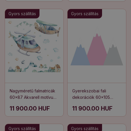
Gyors szállítás
Gyors szállítás
Nagyméretű falmatricák
Gyerekszobai fali
60x87 Akvarell motívum
dekorációk 60x105
egy helikopterről és
Pasztell hegyek
11 900.00 HUF
11 900.00 HUF
repülőgépről a város
illusztrációja hófödte
felett
csúcsokkal
Gyors szállítás
Gyors szállítás