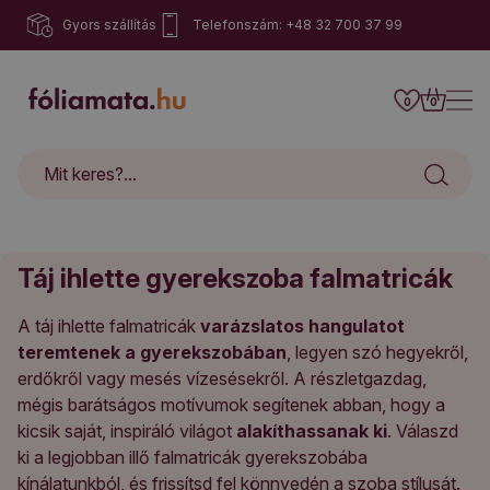
Gyors szállítás
Telefonszám: +48 32 700 37 99
0
0
Táj ihlette gyerekszoba falmatricák
A táj ihlette falmatricák
varázslatos hangulatot
teremtenek a gyerekszobában
, legyen szó hegyekről,
erdőkről vagy mesés vízesésekről. A részletgazdag,
mégis barátságos motívumok segítenek abban, hogy a
kicsik saját, inspiráló világot
alakíthassanak ki
. Válaszd
ki a legjobban illő falmatricák gyerekszobába
kínálatunkból, és frissítsd fel könnyedén a szoba stílusát.