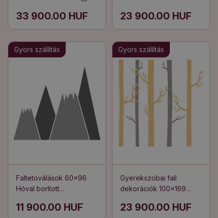
illusztrációja hófödte
hegycsúcsok
33 900.00 HUF
23 900.00 HUF
csúcsokkal
illusztrációja
Gyors szállítás
Gyors szállítás
Faltetoválások 60x96
Gyerekszobai fali
Hóval borított
dekorációk 100x169
hegycsúcsok
Díszfák egy pasztellszínű
11 900.00 HUF
23 900.00 HUF
illusztrációja
erdőben