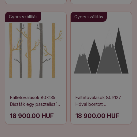
Gyors szállítás
Gyors szállítás
Faltetoválások 80x135
Faltetoválások 80x127
Díszfák egy pasztellszínű
Hóval borított
erdőben
hegycsúcsok
18 900.00 HUF
18 900.00 HUF
illusztrációja