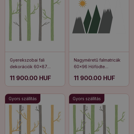
Gyerekszobai fali
Nagyméretű falmatricák
dekorációk 60x87
60x96 Hófödte
Természet egy
hegycsúcsok
11 900.00 HUF
11 900.00 HUF
pasztellszínű erdőben
illusztrációja
díszfákkal
Gyors szállítás
Gyors szállítás