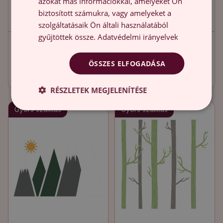
azokat más információkkal, amelyeket Ön
biztosított számukra, vagy amelyeket a
szolgáltatásaik Ön általi használatából
gyűjtöttek össze.
Adatvédelmi irányelvek
Falmatricák
Falmatricák
babaszobába 80x116
babaszobába 80x140
ÖSSZES ELFOGADÁSA
Természet egy
Pasztell hegyek
18 900.00 HUF
18 900.00 HUF
pasztellszínű erdőben
illusztrációja hófödte
díszfákkal
csúcsokkal
RÉSZLETEK MEGJELENÍTÉSE
Gyors szállítás
Gyors szállítás