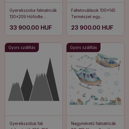
Gyerekszoba falmatricák
Faltetoválások 100x145
130x209 Hófödte
Természet egy
hegycsúcsok
pasztellszínű erdőben
33 900.00 HUF
23 900.00 HUF
illusztrációja
díszfákkal
Gyors szállítás
Gyors szállítás
Gyerekszobai fali
Nagyméretű falmatricák