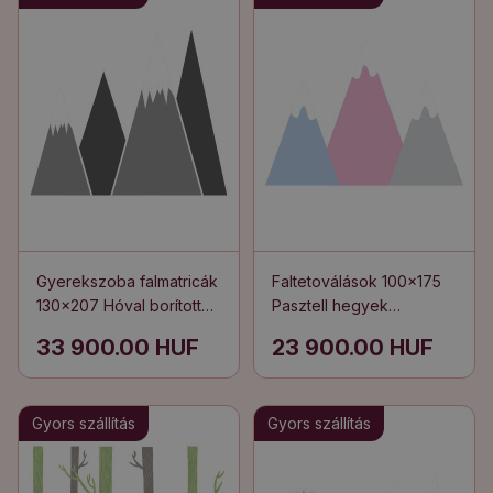
Gyerekszoba falmatricák
Faltetoválások 100x175
130x207 Hóval borított
Pasztell hegyek
hegycsúcsok
illusztrációja hófödte
33 900.00 HUF
23 900.00 HUF
illusztrációja
csúcsokkal
Gyors szállítás
Gyors szállítás