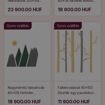
dekorációk 100x159
80x116 Akvarell motívum
Hóval borított
egy helikopterről és
23 900.00 HUF
18 900.00 HUF
hegycsúcsok
repülőgépről a város
illusztrációja
felett
Gyors szállítás
Gyors szállítás
Nagyméretű falmatricák
Faltetoválások 60x102
80x129 Hófödte
Díszfák egy pasztellszínű
hegycsúcsok
erdőben
18 900.00 HUF
11 900.00 HUF
illusztrációja