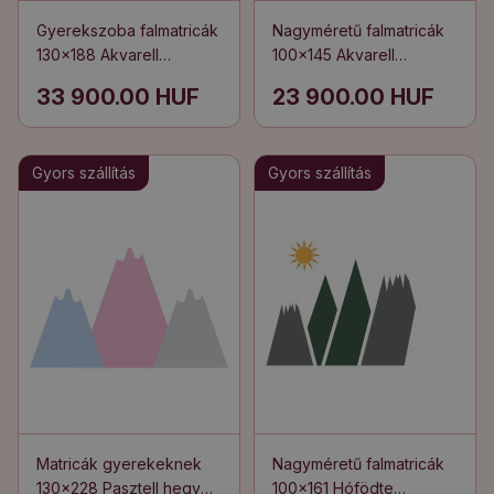
Gyerekszoba falmatricák
Nagyméretű falmatricák
130x188 Akvarell
100x145 Akvarell
motívum egy
motívum egy
33 900.00 HUF
23 900.00 HUF
helikopterről és
helikopterről és
repülőgépről a város
repülőgépről a város
felett
felett
Gyors szállítás
Gyors szállítás
Matricák gyerekeknek
Nagyméretű falmatricák
130x228 Pasztell hegyek
100x161 Hófödte