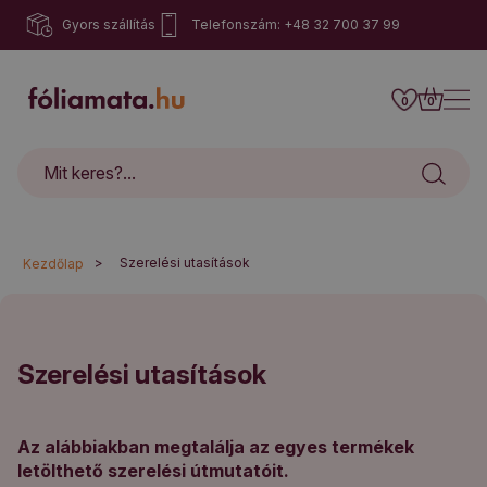
Gyors szállítás
Telefonszám: +48 32 700 37 99
0
0
>
Szerelési utasítások
Kezdőlap
Szerelési utasítások
Az alábbiakban megtalálja az egyes termékek
letölthető szerelési útmutatóit.