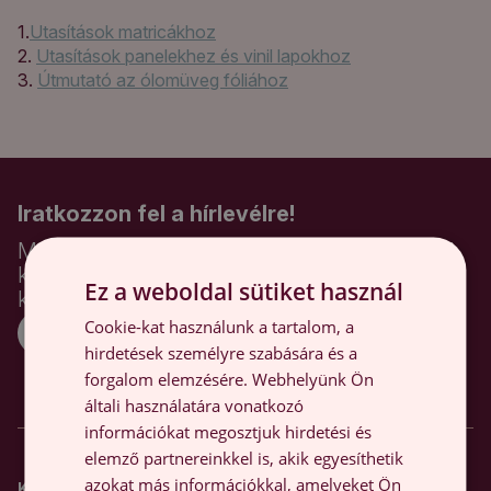
1.
Utasítások matricákhoz
2.
Utasítások panelekhez és vinil lapokhoz
3.
Útmutató az ólomüveg fóliához
Iratkozzon fel a hírlevélre!
Maradjon naprakész az akciókkal és hírekkel
kapcsolatban, és kapjon 800 HUF
Ez a weboldal sütiket használ
kedvezményt az első vásárlásához!
Cookie-kat használunk a tartalom, a
Regisztráció
hirdetések személyre szabására és a
forgalom elemzésére. Webhelyünk Ön
Elfogadom a szabályokat
általi használatára vonatkozó
információkat megosztjuk hirdetési és
elemző partnereinkkel is, akik egyesíthetik
azokat más információkkal, amelyeket Ön
Kapcsolat