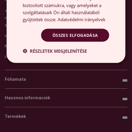
biztosított számukra, vagy amelyeket a
+48 32 700 37 99 (Ügyfélszolgálatunk angol és lengyel
szolgáltatásaik Ön általi használatából
nyelven érhető el. A hívás díja az Ön távközlési
gyűjtöttek össze.
Adatvédelmi irányelvek
szolgáltatójának nemzetközi díjszabása szerint alakul)
ÖSSZES ELFOGADÁSA
info@foliamata.hu
Nyitvatartás:
RÉSZLETEK MEGJELENÍTÉSE
Hétfőtől péntekig, 8:00 - 16:00.
Fóliamata
Hasznos információk
Termékek