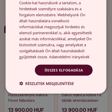
Faerezetes közeli minta
Áttört absztrakt minta
Cookie-kat használunk a tartalom, a
hirdetések személyre szabására és a
13 900.00 HUF
13 900.00 HUF
forgalom elemzésére. Webhelyünk Ön
általi használatára vonatkozó
információkat megosztjuk hirdetési és
Gyors szállítás
Gyors szállítás
elemző partnereinkkel is, akik egyesíthetik
azokat más információkkal, amelyeket Ön
biztosított számukra, vagy amelyeket a
szolgáltatásaik Ön általi használatából
gyűjtöttek össze.
Adatvédelmi irányelvek
ÖSSZES ELFOGADÁSA
RÉSZLETEK MEGJELENÍTÉSE
Hűtőszekrényre matrica
Dekor matrica hűtőre Fa
Finom faltextúra
táblák elrendezésben
13 900.00 HUF
13 900.00 HUF