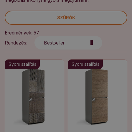
megoldás a konyha gyors megújítására.
SZŰRŐK
Eredmények: 57
Rendezés:
Bestseller
Gyors szállítás
Gyors szállítás