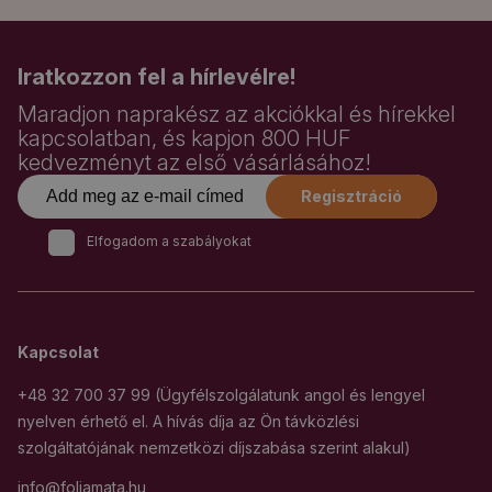
Iratkozzon fel a hírlevélre!
Maradjon naprakész az akciókkal és hírekkel
kapcsolatban, és kapjon 800 HUF
kedvezményt az első vásárlásához!
Regisztráció
Elfogadom a szabályokat
Kapcsolat
+48 32 700 37 99 (Ügyfélszolgálatunk angol és lengyel
nyelven érhető el. A hívás díja az Ön távközlési
szolgáltatójának nemzetközi díjszabása szerint alakul)
info@foliamata.hu