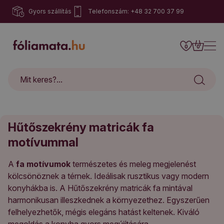
Gyors szállítás
Telefonszám: +48 32 700 37 99
0
0
Hűtőszekrény matricák fa
motívummal
A
fa motívumok
természetes és meleg megjelenést
kölcsönöznek a térnek. Ideálisak rusztikus vagy modern
konyhákba is. A Hűtőszekrény matricák fa mintával
harmonikusan illeszkednek a környezethez. Egyszerűen
felhelyezhetők, mégis elegáns hatást keltenek. Kiváló