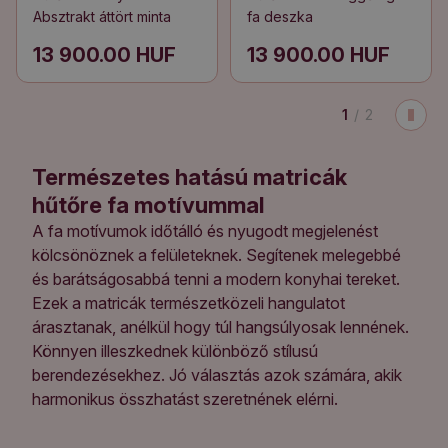
Absztrakt áttört minta
fa deszka
13 900.00 HUF
13 900.00 HUF
1
/
2
Természetes hatású matricák
hűtőre fa motívummal
A fa motívumok időtálló és nyugodt megjelenést
kölcsönöznek a felületeknek. Segítenek melegebbé
és barátságosabbá tenni a modern konyhai tereket.
Ezek a matricák természetközeli hangulatot
árasztanak, anélkül hogy túl hangsúlyosak lennének.
Könnyen illeszkednek különböző stílusú
berendezésekhez. Jó választás azok számára, akik
harmonikus összhatást szeretnének elérni.