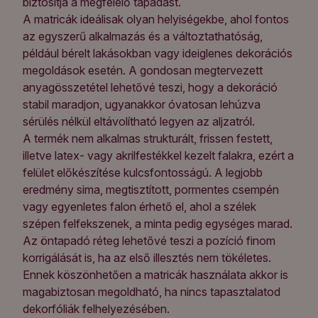
biztosítja a megfelelő tapadást.
A matricák ideálisak olyan helyiségekbe, ahol fontos
az egyszerű alkalmazás és a változtathatóság,
például bérelt lakásokban vagy ideiglenes dekorációs
megoldások esetén. A gondosan megtervezett
anyagösszetétel lehetővé teszi, hogy a dekoráció
stabil maradjon, ugyanakkor óvatosan lehúzva
sérülés nélkül eltávolítható legyen az aljzatról.
A termék nem alkalmas strukturált, frissen festett,
illetve latex- vagy akrilfestékkel kezelt falakra, ezért a
felület előkészítése kulcsfontosságú. A legjobb
eredmény sima, megtisztított, pormentes csempén
vagy egyenletes falon érhető el, ahol a szélek
szépen felfekszenek, a minta pedig egységes marad.
Az öntapadó réteg lehetővé teszi a pozíció finom
korrigálását is, ha az első illesztés nem tökéletes.
Ennek köszönhetően a matricák használata akkor is
magabiztosan megoldható, ha nincs tapasztalatod
dekorfóliák felhelyezésében.