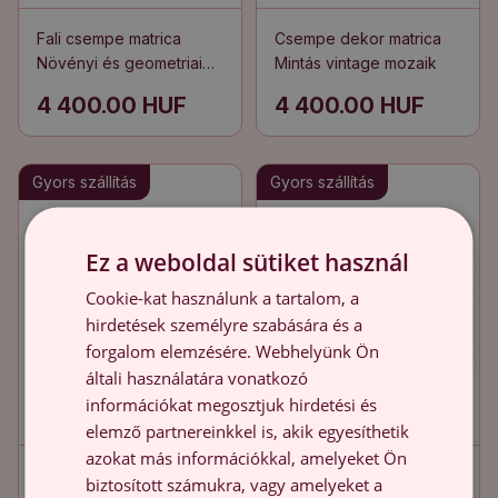
Fali csempe matrica
Csempe dekor matrica
Növényi és geometriai
Mintás vintage mozaik
motívumok
4 400.00 HUF
4 400.00 HUF
Gyors szállítás
Gyors szállítás
Ez a weboldal sütiket használ
Cookie-kat használunk a tartalom, a
hirdetések személyre szabására és a
forgalom elemzésére. Webhelyünk Ön
általi használatára vonatkozó
információkat megosztjuk hirdetési és
elemző partnereinkkel is, akik egyesíthetik
azokat más információkkal, amelyeket Ön
Fali csempe matrica
Konyha csempe matrica
biztosított számukra, vagy amelyeket a