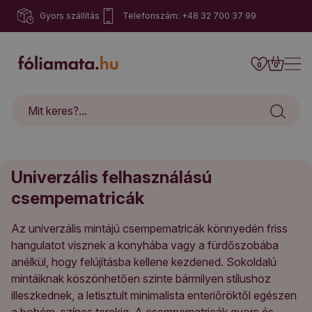
Gyors szállítás
Telefonszám: +48 32 700 37 99
0
0
Univerzális felhasználású
csempematricák
Az univerzális mintájú csempematricák könnyedén friss
hangulatot visznek a konyhába vagy a fürdőszobába
anélkül, hogy felújításba kellene kezdened. Sokoldalú
mintáiknak köszönhetően szinte bármilyen stílushoz
illeszkednek, a letisztult minimalista enteriőröktől egészen