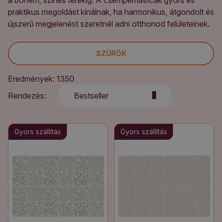
a bohém, színes terekig. A csempematricák gyors és
praktikus megoldást kínálnak, ha harmonikus, átgondolt és
újszerű megjelenést szeretnél adni otthonod felületeinek.
SZŰRŐK
Eredmények: 1350
Rendezés:
Bestseller
Gyors szállítás
Gyors szállítás