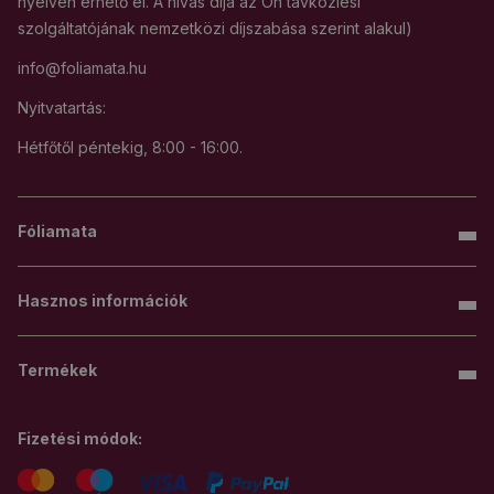
nyelven érhető el. A hívás díja az Ön távközlési
szolgáltatójának nemzetközi díjszabása szerint alakul)
info@foliamata.hu
Nyitvatartás:
Hétfőtől péntekig, 8:00 - 16:00.
Fóliamata
Hasznos információk
Termékek
Fizetési módok: