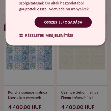
Elegáns márvány
türkiz csempe
szolgáltatásaik Ön általi használatából
erezettel
gyűjtöttek össze.
Adatvédelmi irányelvek
4 400.00 HUF
4 400.00 HUF
ÖSSZES ELFOGADÁSA
Gyors szállítás
Gyors szállítás
RÉSZLETEK MEGJELENÍTÉSE
Konyha csempe matrica
Csempe dekor matrica
Klasszikus csempék
Finom krémszínű kő
díszekkel
4 400.00 HUF
4 400.00 HUF