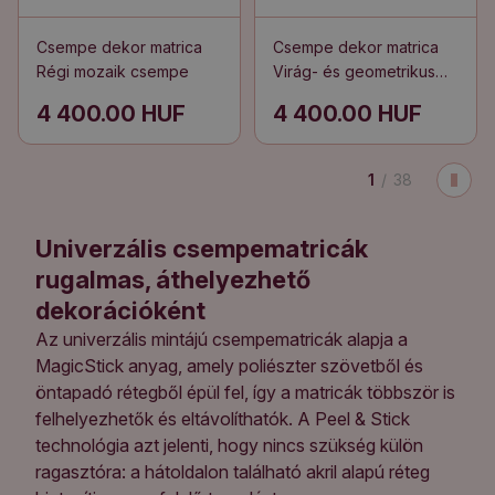
Csempe dekor matrica
Csempe dekor matrica
Régi mozaik csempe
Virág- és geometrikus
motívumok
4 400.00 HUF
4 400.00 HUF
1
/
38
Univerzális csempematricák
rugalmas, áthelyezhető
dekorációként
Az univerzális mintájú csempematricák alapja a
MagicStick anyag, amely poliészter szövetből és
öntapadó rétegből épül fel, így a matricák többször is
felhelyezhetők és eltávolíthatók. A Peel & Stick
technológia azt jelenti, hogy nincs szükség külön
ragasztóra: a hátoldalon található akril alapú réteg