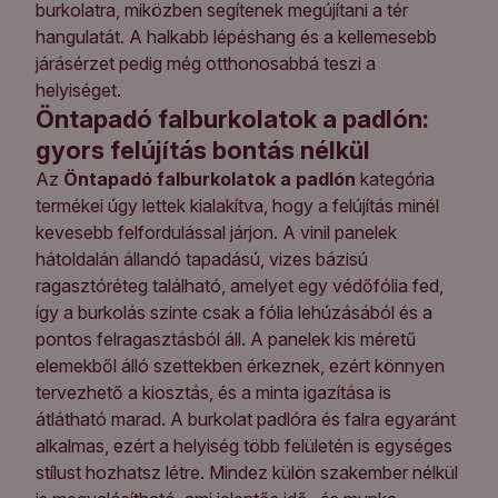
burkolatra, miközben segítenek megújítani a tér
hangulatát. A halkabb lépéshang és a kellemesebb
járásérzet pedig még otthonosabbá teszi a
helyiséget.
Öntapadó falburkolatok a padlón:
gyors felújítás bontás nélkül
Az
Öntapadó falburkolatok a padlón
kategória
termékei úgy lettek kialakítva, hogy a felújítás minél
kevesebb felfordulással járjon. A vinil panelek
hátoldalán állandó tapadású, vizes bázisú
ragasztóréteg található, amelyet egy védőfólia fed,
így a burkolás szinte csak a fólia lehúzásából és a
pontos felragasztásból áll. A panelek kis méretű
elemekből álló szettekben érkeznek, ezért könnyen
tervezhető a kiosztás, és a minta igazítása is
átlátható marad. A burkolat padlóra és falra egyaránt
alkalmas, ezért a helyiség több felületén is egységes
stílust hozhatsz létre. Mindez külön szakember nélkül