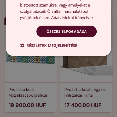
19 900.00 HUF
19 900.00 HUF
biztosított számukra, vagy amelyeket a
szolgáltatásaik Ön általi használatából
gyűjtöttek össze.
Adatvédelmi irányelvek
Gyors szállítás
Gyors szállítás
ÖSSZES ELFOGADÁSA
RÉSZLETEK MEGJELENÍTÉSE
Pvc falburkolat
Pvc falburkolat négyzet
Mozaikrácsok grafikus
Halszálkás minta
stílusban
19 900.00 HUF
17 400.00 HUF