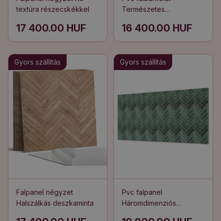
textúra részecskékkel
Természetes
márványminta
17 400.00 HUF
16 400.00 HUF
Gyors szállítás
Gyors szállítás
Falpanel négyzet
Pvc falpanel
Halszálkás deszkaminta
Háromdimenziós
halszálkaminta