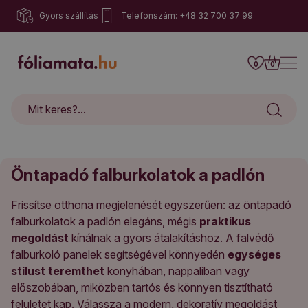
Gyors szállítás
Telefonszám: +48 32 700 37 99
0
0
Öntapadó falburkolatok a padlón
Frissítse otthona megjelenését egyszerűen: az öntapadó
falburkolatok a padlón elegáns, mégis
praktikus
megoldást
kínálnak a gyors átalakításhoz. A falvédő
falburkoló panelek segítségével könnyedén
egységes
stílust teremthet
konyhában, nappaliban vagy
előszobában, miközben tartós és könnyen tisztítható
felületet kap. Válassza a modern, dekoratív megoldást