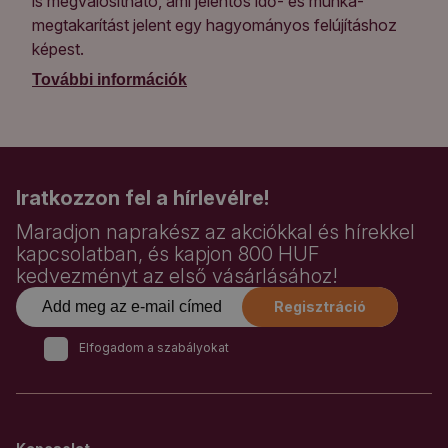
is megvalósítható, ami jelentős idő- és munka-
megtakarítást jelent egy hagyományos felújításhoz
képest.
További információk
Iratkozzon fel a hírlevélre!
Maradjon naprakész az akciókkal és hírekkel
kapcsolatban, és kapjon 800 HUF
kedvezményt az első vásárlásához!
Regisztráció
Elfogadom a szabályokat