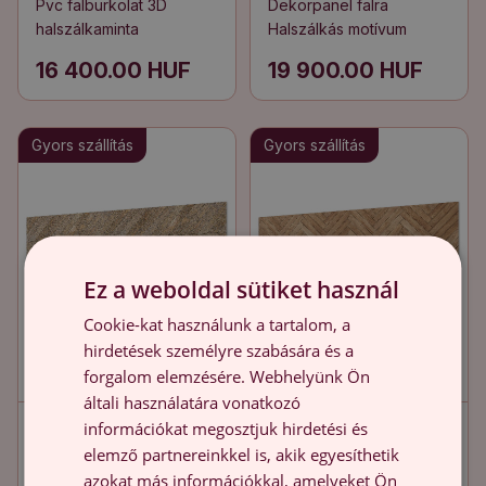
Pvc falburkolat 3D
Dekorpanel falra
halszálkaminta
Halszálkás motívum
16 400.00 HUF
19 900.00 HUF
Gyors szállítás
Gyors szállítás
Ez a weboldal sütiket használ
Cookie-kat használunk a tartalom, a
hirdetések személyre szabására és a
forgalom elemzésére. Webhelyünk Ön
általi használatára vonatkozó
információkat megosztjuk hirdetési és
Pvc falburkolat
Dekorpanel falra
elemző partnereinkkel is, akik egyesíthetik
Halszálkás deszka
Halszálkás stílusú deszka
azokat más információkkal, amelyeket Ön