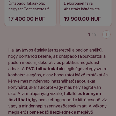
Öntapadó falburkolat
Dekorpanel falra
négyzet Természetes fa
Absztrakt háttérminta
minta
17 400.00 HUF
19 900.00 HUF
1
/
9
Ha látványos átalakítást szeretnél a padlón anélkül,
hogy bontanod kellene, az öntapadó falburkolatok a
padlón modern, dekoratív és praktikus megoldást
adnak. A
PVC falburkolatok
segítségével egyszerre
kaphatsz elegáns, olasz hangulatot idéző mintákat és
kényelmes mindennapi használhatóságot, akár
konyháról, akár fürdőről vagy más helyiségről van
szó. A vinil alapanyag vízálló, foltálló és
könnyen
tisztítható
, így nem kell aggódnod a kifröccsenő víz
vagy a mindennapi szennyeződések miatt. A vékony,
mégis erős panelek jól illeszkednek a meglévő