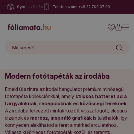
Gyors szállítás
Telefonszám: +48 32 700 37 99
0
0
Modern fotótapéták az irodába
Emeld új szintre az irodai hangulatot prémium minőségű
fotótapéta kollekciónkkal, amely
stílusos hátteret ad a
tárgyalóknak, recepcióknak és közösségi tereknek
.
Az irodába tervezett minták között visszafogott, elegáns
dizájnok és
merész, inspiráló grafikák
is találhatók, így
könnyedén alakíthatod a teret a márkád arculatához.
Válassz különleges fotótapéták közül, és teremts