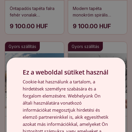
Öntapadós tapéta falra
Modern tapéta
fehér vonalak
monokróm spirális
mozgásban
mozgás
9 100.00 HUF
9 100.00 HUF
Gyors szállítás
Gyors szállítás
Ez a weboldal sütiket használ
Cookie-kat használunk a tartalom, a
hirdetések személyre szabására és a
forgalom elemzésére. Webhelyünk Ön
általi használatára vonatkozó
információkat megosztjuk hirdetési és
elemző partnereinkkel is, akik egyesíthetik
azokat más információkkal, amelyeket Ön
Öntapadós fotótapéta
Öntapadós fotótapéta
biztosított számukra, vagy amelyeket a
gyerekszobába egy
gyerekszobába