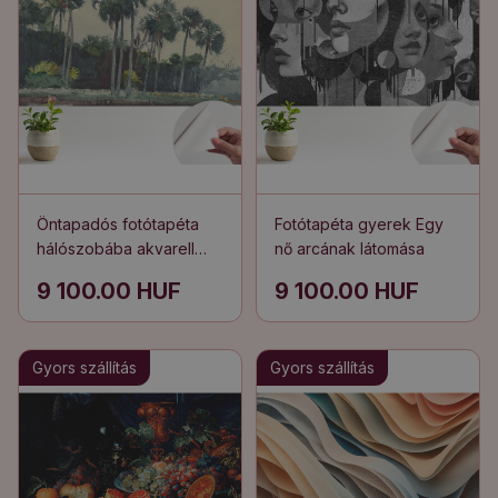
Öntapadós fotótapéta
Fotótapéta gyerek Egy
hálószobába akvarell
nő arcának látomása
aura pálmafákból
9 100.00 HUF
9 100.00 HUF
Gyors szállítás
Gyors szállítás