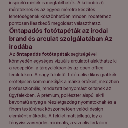
inspiráló minták is megtalálhatók. A különböző
méreteknek és az egyedi méretre készítés
lehetőségének köszönhetően minden irodatérhez
pontosan illeszkedő megoldást választhatsz.
Öntapadós fotótapéták az irodai
brand és arculat szolgálatában Az
irodába
Az
öntapadós fotótapéták
segítségével
könnyedén egységes vizuális arculatot alakíthatsz ki
a recepción, a tárgyalókban és az open office
területeken. A nagy felületű, fotórealisztikus grafikák
erőteljesen kommunikálják a márka értékeit, miközben
professzionális, rendezett benyomást keltenek az
ügyfelekben. A prémium, poliészter alapú, akril
bevonatú anyag a részletgazdag nyomatoknak és a
finom textúrának köszönhetően valódi design
elemként működik. A felület matt jellegű, így a
fényvisszaverődés minimális, a vizuális tartalom