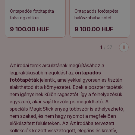
Öntapadós fotótapéta
Öntapadós fotótapéta
falra egzotikus
hálószobába sötét
növények a kertben
geometrikus hatszögek
9 100.00 HUF
9 100.00 HUF
1
/
57
Az irodai terek arculatának megújításához a
legpraktikusabb megoldást az
öntapadós
fotótapéták
jelentik, amelyekkel gyorsan és tisztán
alakíthatod át a környezetet. Ezek a poszter tapéták
nem igényelnek külön ragasztót, így a felhelyezésük
egyszerű, akár saját kezűleg is megoldható. A
speciális MagicStick anyag többször is áthelyezhető,
nem szakad, és nem hagy nyomot a megfelelően
előkészített felületeken. Az Az irodába tervezett
kollekciók között visszafogott, elegáns és kreatív,