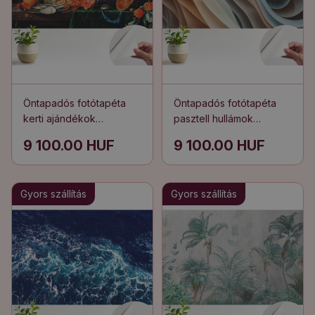
Öntapadós fotótapéta
Öntapadós fotótapéta
kerti ajándékok
pasztell hullámok
klasszikus harmóniája
réteges elrendezése
9 100.00 HUF
9 100.00 HUF
Gyors szállítás
Gyors szállítás