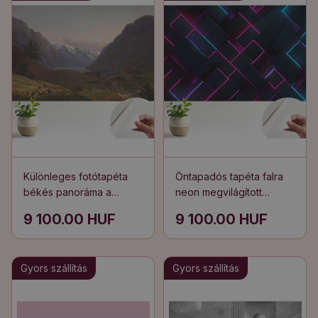
Különleges fotótapéta
Öntapadós tapéta falra
békés panoráma a
neon megvilágított
hegyekre
mintával
9 100.00 HUF
9 100.00 HUF
Gyors szállítás
Gyors szállítás