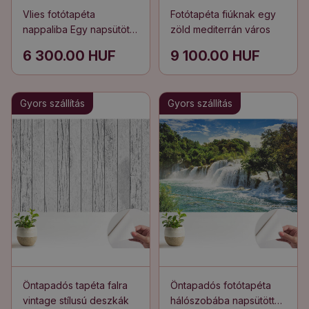
Vlies fotótapéta
Fotótapéta fiúknak egy
nappaliba Egy napsütötte
zöld mediterrán város
tengerpart
6 300.00 HUF
9 100.00 HUF
hagyományokkal
Gyors szállítás
Gyors szállítás
Öntapadós tapéta falra
Öntapadós fotótapéta
vintage stílusú deszkák
hálószobába napsütötte