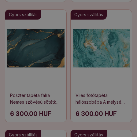
Gyors szállítás
Gyors szállítás
Poszter tapéta falra
Vlies fotótapéta
Nemes szövésű sötétkék
hálószobába A mélység
árnyalatok
türkiz ritmusa
6 300.00 HUF
6 300.00 HUF
Gyors szállítás
Gyors szállítás