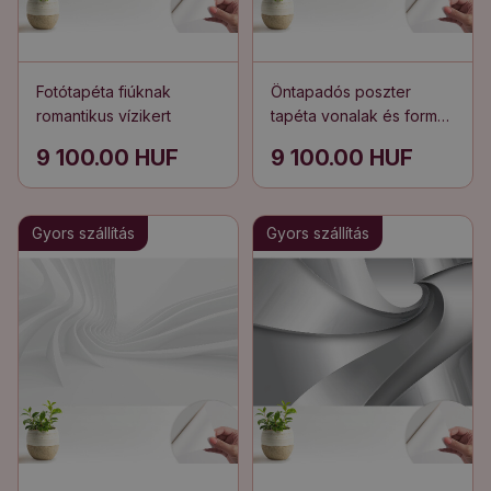
Fotótapéta fiúknak
Öntapadós poszter
romantikus vízikert
tapéta vonalak és formák
művészi összefonódása
9 100.00 HUF
9 100.00 HUF
Gyors szállítás
Gyors szállítás