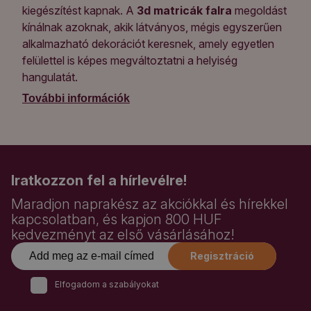
kiegészítést kapnak. A
3d matricák falra
megoldást
kínálnak azoknak, akik látványos, mégis egyszerűen
alkalmazható dekorációt keresnek, amely egyetlen
felülettel is képes megváltoztatni a helyiség
hangulatát.
További információk
Iratkozzon fel a hírlevélre!
Maradjon naprakész az akciókkal és hírekkel
kapcsolatban, és kapjon 800 HUF
kedvezményt az első vásárlásához!
Regisztráció
Elfogadom a szabályokat