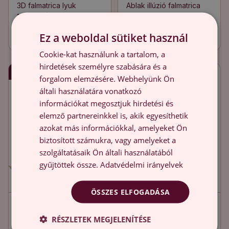
3D falmatrica lyuk
Ablak illúzió falmatrica
100x98 Építészeti
72x100 Egzotikus kilátás
felfedezés
10 900.00 HUF
9 900.00 HUF
Ez a weboldal sütiket használ
Cookie-kat használunk a tartalom, a
hirdetések személyre szabására és a
Gyors szállítás
Gyors szállítás
forgalom elemzésére. Webhelyünk Ön
általi használatára vonatkozó
információkat megosztjuk hirdetési és
elemző partnereinkkel is, akik egyesíthetik
azokat más információkkal, amelyeket Ön
biztosított számukra, vagy amelyeket a
szolgáltatásaik Ön általi használatából
gyűjtöttek össze.
Adatvédelmi irányelvek
ÖSSZES ELFOGADÁSA
3D falmatrica lyuk
3D falmatrica lyuk
100x99 Sziklaablak
85x100 Napos rét
RÉSZLETEK MEGJELENÍTÉSE