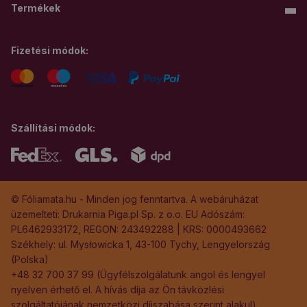
Termékek
Fizetési módok:
Szállítási módok:
© Fóliamata.hu - Minden jog fenntartva. A webáruházat
üzemelteti: Drukarnia Piga.pl Sp. z o.o. EU Adószám:
PL6462933172, REGON: 243492288 | KRS: 0000493662
Székhely: ul. Mysłowicka 1, 43-100 Tychy, Lengyelország
(Polska)
+48 32 700 37 99 (Ügyfélszolgálatunk angol és lengyel
nyelven érhető el. A hívás díja az Ön távközlési
szolgáltatójának nemzetközi díjszabása szerint alakul)