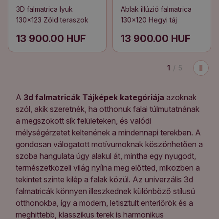
3D falmatrica lyuk
Ablak illúzió falmatrica
130x123 Zöld teraszok
130x120 Hegyi táj
13 900.00 HUF
13 900.00 HUF
1
/
5
A
3d falmatricák Tájképek kategóriája
azoknak
szól, akik szeretnék, ha otthonuk falai túlmutatnának
a megszokott sík felületeken, és valódi
mélységérzetet keltenének a mindennapi terekben. A
gondosan válogatott motívumoknak köszönhetően a
szoba hangulata úgy alakul át, mintha egy nyugodt,
természetközeli világ nyílna meg előtted, miközben a
tekintet szinte kilép a falak közül. Az univerzális 3d
falmatricák könnyen illeszkednek különböző stílusú
otthonokba, így a modern, letisztult enteriőrök és a
meghittebb, klasszikus terek is harmonikus