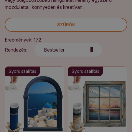
vagy dolgozószobád hangulatát néhány egyszerű
mozdulattal, könnyedén és kreatívan.
SZŰRŐK
Eredmények: 172
Rendezés:
Bestseller
Gyors szállítás
Gyors szállítás