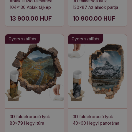
Ablak illúzió falmatrica
3D falmatrica lyuk
104x130 Ablak tájkép
130x87 Az álmok partja
13 900.00 HUF
10 900.00 HUF
Gyors szállítás
Gyors szállítás
3D faldekoráció lyuk
3D faldekoráció lyuk
80x79 Hegyi túra
40x60 Hegyi panoráma