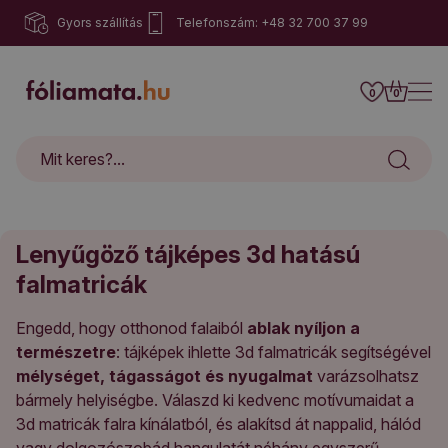
Gyors szállítás
Telefonszám: +48 32 700 37 99
0
0
Lenyűgöző tájképes 3d hatású
falmatricák
Engedd, hogy otthonod falaiból
ablak nyíljon a
természetre
: tájképek ihlette 3d falmatricák segítségével
mélységet, tágasságot és nyugalmat
varázsolhatsz
bármely helyiségbe. Válaszd ki kedvenc motívumaidat a
3d matricák falra kínálatból, és alakítsd át nappalid, hálód