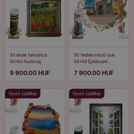
3d ablak falmatrica
3D faldekoráció lyuk
55x80 Festői táj
60x59 Építészeti
felfedezés
9 900.00 HUF
7 900.00 HUF
Gyors szállítás
Gyors szállítás