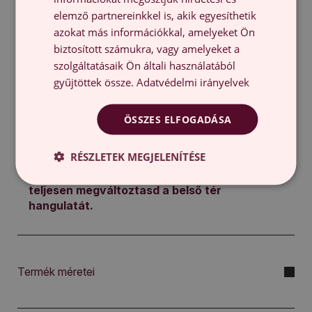
díszítésekkel motívummal ellátott nyomat
elemző partnereinkkel is, akik egyesíthetik
kiemeli a panel egyediségét, így valóban
azokat más információkkal, amelyeket Ön
különleges dekorációs elemmé válik.
A
biztosított számukra, vagy amelyeket a
gondosan megtervezett felület tökéletesen
szolgáltatásaik Ön általi használatából
illeszkedik a különböző lakberendezési
gyűjtöttek össze.
Adatvédelmi irányelvek
stílusokhoz, harmonikus és egységes vizuális
hatást teremtve.
ÖSSZES ELFOGADÁSA
Az öntapadós kialakításnak köszönhetően a panel
felszerelése rendkívül egyszerű – nincs szükség
RÉSZLETEK MEGJELENÍTÉSE
semmilyen extra eszközre vagy szakértelemre.
Néhány pillanat elegendő ahhoz, hogy
teljesen megváltoztasd a belső tér
hangulatát.
Termék méretei