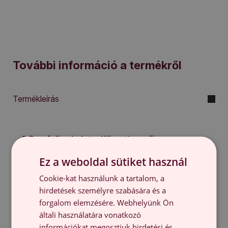
További információ a termékről
Termékleírás
A Pvc falburkolat a Kőmotívum finom
díszítésekkel motívummal új szintű eleganciát
Ez a weboldal sütiket használ
és stílust visz otthonodba.
Ideális megoldás, ha
egyszerű módon szeretnéd megújítani a
Cookie-kat használunk a tartalom, a
helyiséget, és különleges hangulatot adnál neki.
hirdetések személyre szabására és a
Kiválóan használható különböző terekben, minden
forgalom elemzésére. Webhelyünk Ön
helyiségnek egyedi karaktert kölcsönözve.
általi használatára vonatkozó
A finom, mégis kifejező Kőmotívum finom
információkat megosztjuk hirdetési és