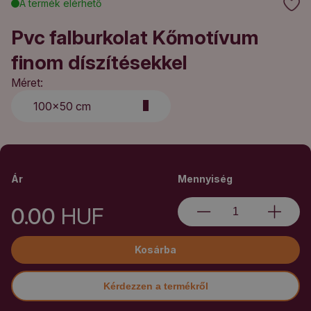
A termék elérhető
Pvc falburkolat Kőmotívum
finom díszítésekkel
Méret:
100x50 cm
Ár
Mennyiség
0.00
HUF
Kosárba
Kérdezzen a termékről