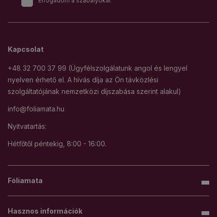
Elfogadom a szabályokat
Kapcsolat
+48 32 700 37 99 (Ügyfélszolgálatunk angol és lengyel
nyelven érhető el. A hívás díja az Ön távközlési
szolgáltatójának nemzetközi díjszabása szerint alakul)
info@foliamata.hu
Nyitvatartás:
Hétfőtől péntekig, 8:00 - 16:00.
Fóliamata
Hasznos információk