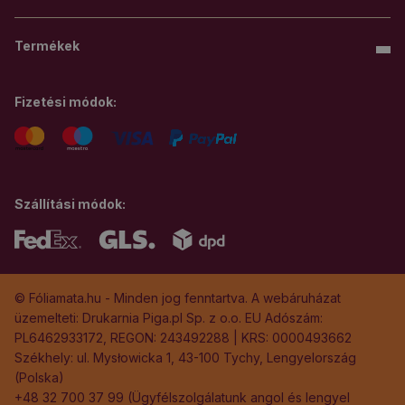
Termékek
Fizetési módok:
Szállítási módok:
© Fóliamata.hu - Minden jog fenntartva. A webáruházat
üzemelteti: Drukarnia Piga.pl Sp. z o.o. EU Adószám:
PL6462933172, REGON: 243492288 | KRS: 0000493662
Székhely: ul. Mysłowicka 1, 43-100 Tychy, Lengyelország
(Polska)
+48 32 700 37 99 (Ügyfélszolgálatunk angol és lengyel