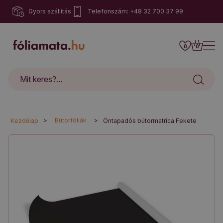
Gyors szállítás
Telefonszám: +48 32 700 37 99
0
0
>
Bútorfóliák
>
Kezdőlap
Öntapadós bútormatrica Fekete