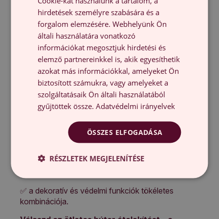
Cookie-kat használunk a tartalom, a
hirdetések személyre szabására és a
Ez a 100x50 cm-es dekoratív fólia több mint egy
forgalom elemzésére. Webhelyünk Ön
egyszerű díszítés. A matt védőfólia nemcsak
általi használatára vonatkozó
lenyűgöző designnal rendelkezik, hanem védi a
felületeket a karcolásoktól és foltoktól is.
információkat megosztjuk hirdetési és
Használhatod stílusos burkolatként
elemző partnereinkkel is, akik egyesíthetik
bútorkapcsolók, komódok, szekrények, íróasztalok
azokat más információkkal, amelyeket Ön
vagy asztalok frontjaira.
biztosított számukra, vagy amelyeket a
szolgáltatásaik Ön általi használatából
Miért érdemes?
gyűjtöttek össze.
Adatvédelmi irányelvek
✅ öntapadós – gyors és problémamentes
alkalmazás,
ÖSSZES ELFOGADÁSA
✅ tartós és esztétikus Fekete nyomtatás,
RÉSZLETEK MEGJELENÍTÉSE
✅ tökéletes a gyerekbútorokhoz, konyhához és
egyéb helyiségekhez,
✅ a dekoratív és védelmi funkciók tökéletes
kombinációja.