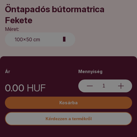
Öntapadós bútormatrica
Fekete
Méret:
100x50 cm
Ár
Mennyiség
0.00
HUF
Kosárba
Kérdezzen a termékről