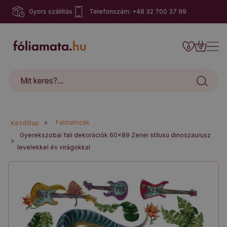
Gyors szállítás
Telefonszám: +48 32 700 37 99
0
0
>
Falmatricák
Kezdőlap
Gyerekszobai fali dekorációk 60x89 Zenei stílusú dinoszaurusz
>
levelekkel és virágokkal