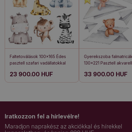
Faltetoválások 100x165 Édes
Gyerekszoba falmatricá
pasztell szafari vadállatokkal
130x221 Pasztell akvare
aranyos állatokkal
23 900.00 HUF
33 900.00 HUF
Iratkozzon fel a hírlevélre!
Maradjon naprakész az akciókkal és hírekkel