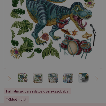
Falmatricák varázslatos gyerekszobába
Gyerekszoba falmatricák fiúknak
Többet mutat
Állatok gyerekszoba falmatricák fiúknak