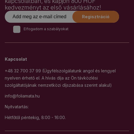
kapcsolatban, és kapjon 800 HUF
kedvezményt az első vásárlásához!
Regisztráció
Elfogadom a szabályokat
Kapcsolat
+48 32 700 37 99 (Ügyfélszolgálatunk angol és lengyel
nyelven érhető el. A hívás díja az Ön távközlési
szolgáltatójának nemzetközi díjszabása szerint alakul)
info@foliamata.hu
Nyitvatartás:
Hétfőtől péntekig, 8:00 - 16:00.