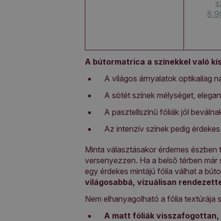
s
8 9
A bútormatrica a színekkel való kí
A világos árnyalatok optikailag 
A sötét színek mélységet, elega
A pasztellszínű fóliák jól bevál
Az intenzív színek pedig érdekes 
Minta választásakor érdemes észben t
versenyezzen. Ha a belső térben már s
egy érdekes mintájú fólia válhat a bút
világosabbá, vizuálisan rendezett
Nem elhanyagolható a fólia textúrája 
A matt fóliák visszafogottan