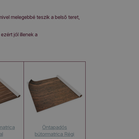
mivel melegebbé teszik a belső teret,
zért jól illenek a
matrica
Öntapadós
al
bútormatrica Régi