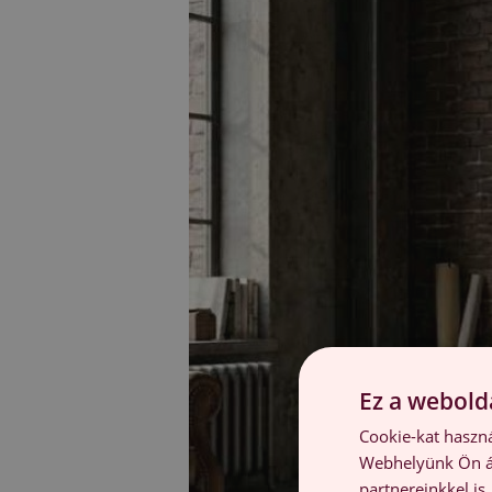
Ez a webolda
Cookie-kat haszná
Webhelyünk Ön ál
partnereinkkel is