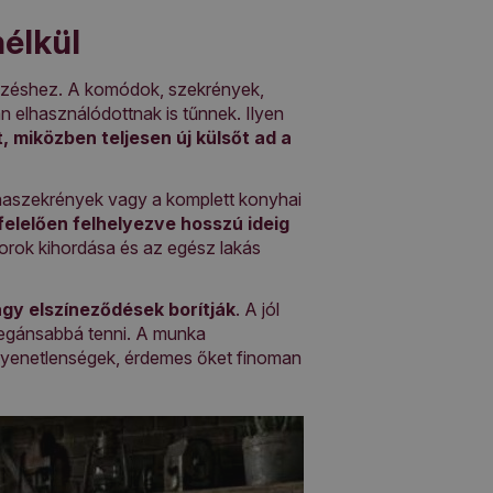
nélkül
ndezéshez. A komódok, szekrények,
n elhasználódottnak is tűnnek. Ilyen
, miközben teljesen új külsőt ad a
yhaszekrények vagy a komplett konyhai
felelően felhelyezve hosszú ideig
torok kihordása és az egész lakás
agy elszíneződések borítják
. A jól
elegánsabbá tenni. A munka
 egyenetlenségek, érdemes őket finoman