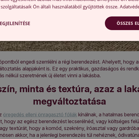
szolgáltatásaik Ön általi használatából gyűjtöttek össze.
Adatvéde
EGJELENÍTÉSE
ÖSSZES 
őpontból engedi szemlélni a régi berendezést. Ahelyett, hogy 
változtatás alapjaként is. Ez egy praktikus, gazdaságos és rend
ás nélkül szeretnének új életet vinni a lakásba.
zín, minta és textúra, azaz a la
megváltoztatása
az
öregedés elleni önragasztó fóliák
kínálnak, a hatalmas beren
, hogy az egész berendezést lecserélnéd, vagy költséges felúj
vagy textúrát, hogy a komód, szekrény, íróasztal vagy gardróbaj
ülönösen akkor, ha a jelenlegi berendezés túl nehéznek, ódivat