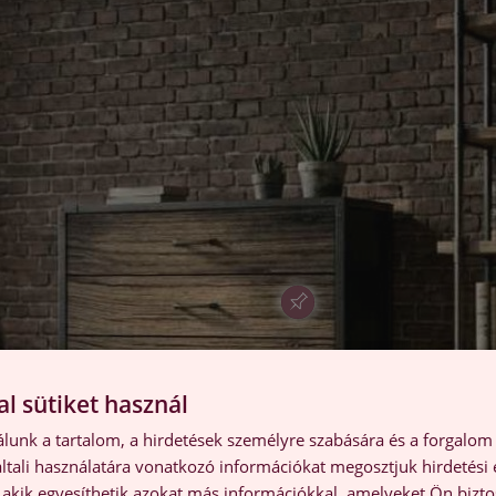
l sütiket használ
lunk a tartalom, a hirdetések személyre szabására és a forgalom
tali használatára vonatkozó információkat megosztjuk hirdetési
, akik egyesíthetik azokat más információkkal, amelyeket Ön bizto