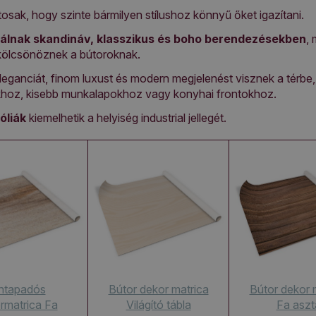
tosak, hogy szinte bármilyen stílushoz könnyű őket igazítani.
válnak skandináv, klasszikus és boho berendezésekben
, 
kölcsönöznek a bútoroknak.
leganciát, finom luxust és modern megjelenést visznek a térbe, e
hoz, kisebb munkalapokhoz vagy konyhai frontokhoz.
óliák
kiemelhetik a helyiség industrial jellegét.
ntapadós
Bútor dekor matrica
Bútor dekor 
rmatrica Fa
Világító tábla
Fa aszt