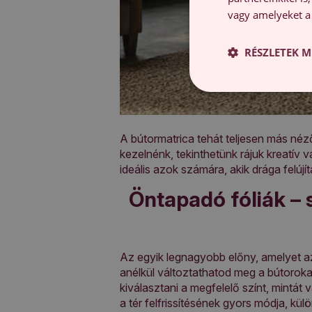
vagy amelyeket a 
RÉSZLETEK M
A bútormatrica tehát teljesen más néz
kezelnénk, tekinthetünk rájuk kreatív 
ideális azok számára, akik drága felújít
Öntapadó fóliák – s
Az egyik legnagyobb előny, amelyet 
anélkül változtathatod meg a bútorokat
kiválasztani a megfelelő színt, mintát 
a tér felfrissítésének gyors módja, k