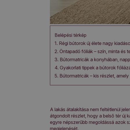
Belépési térkép
1. Régi bútorok új élete nagy kiadáso
2. Öntapadó fóliák – szín, minta és 
3. Bútormatricák a konyhában, nap
4. Gyakorlati tippek a bútorok fóliáz
5. Bútormatricák – kis részlet, amel
A lakás átalakítása nem feltétlenül jel
átgondolt részlet, hogy a belső tér új 
egyre népszerűbb megoldássá azok szám
megjelenését.