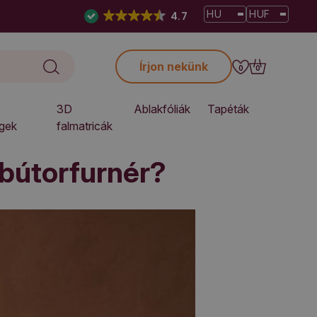
HU
HUF
4.7
Írjon nekünk
0
0
3D
Ablakfóliák
Tapéták
gek
falmatricák
 bútorfurnér?