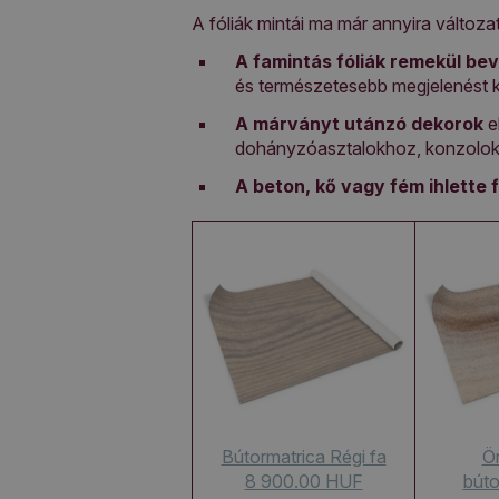
A fóliák mintái ma már annyira változa
A famintás fóliák remekül be
és természetesebb megjelenést 
A márványt utánzó dekorok
e
dohányzóasztalokhoz, konzolok
A beton, kő vagy fém ihlette f
Bútormatrica Régi fa
Ö
8 900.00 HUF
búto