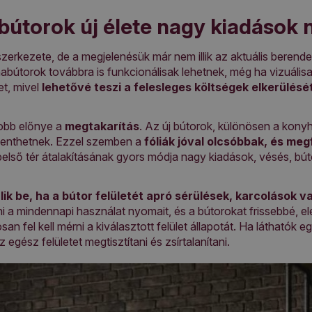
bútorok új élete nagy kiadások 
szerkezete, de a megjelenésük már nem illik az aktuális bere
abútorok továbbra is funkcionálisak lehetnek, még ha vizuálisa
et, mivel
lehetővé teszi a felesleges költségek elkerülését
obb előnye a
megtakarítás
. Az új bútorok, különösen a kon
jelenthetnek. Ezzel szemben a
fóliák jóval olcsóbbak, és meg
 belső tér átalakításának gyors módja nagy kiadások, vésés, bú
lik be, ha a bútor felületét apró sérülések, karcolások v
eni a mindennapi használat nyomait, és a bútorokat frissebbé, 
n fel kell mérni a kiválasztott felület állapotát. Ha láthatók
z egész felületet megtisztítani és zsírtalanítani.