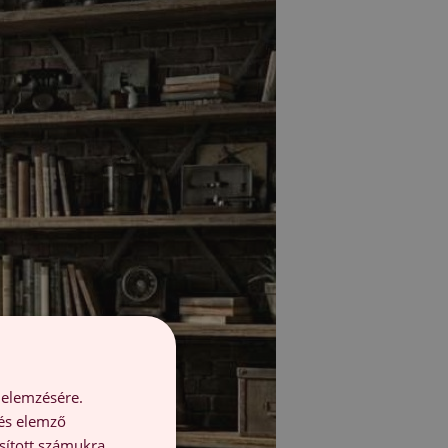
 elemzésére.
 és elemző
sított számukra,