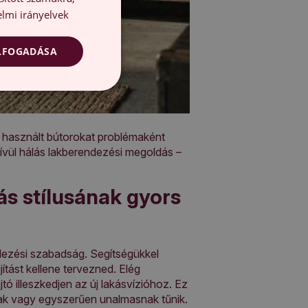
lmi irányelvek
ELFOGADÁSA
a használt bútorokat problémaként
kívül hálás lakberendezési megoldás –
kás stílusának gyors
dezési szabadság. Segítségükkel
ítást kellene tervezned. Elég
tó illeszkedjen az új lakásvízióhoz. Ez
únak vagy egyszerűen unalmasnak tűnik.