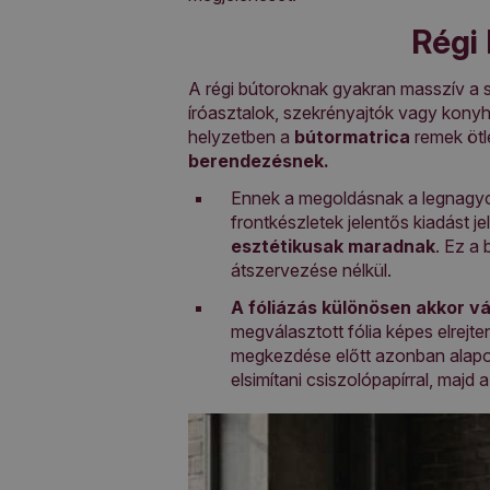
Régi 
A régi bútoroknak gyakran masszív a 
íróasztalok, szekrényajtók vagy konyh
helyzetben a
bútormatrica
remek ötl
berendezésnek.
Ennek a megoldásnak a legnagy
frontkészletek jelentős kiadást 
esztétikusak maradnak
. Ez a
átszervezése nélkül.
A fóliázás különösen akkor vá
megválasztott fólia képes elrejt
megkezdése előtt azonban alaposa
elsimítani csiszolópapírral, majd a