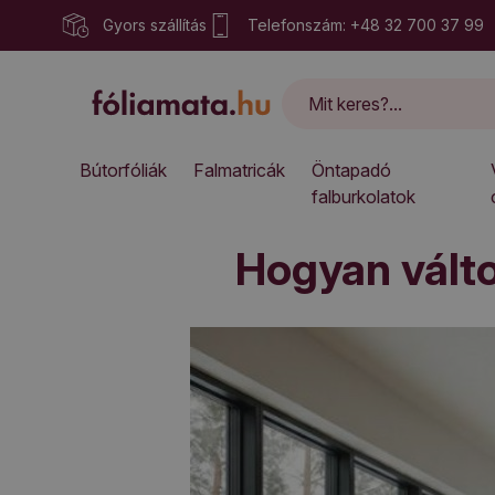
Gyors szállítás
Telefonszám: +48 32 700 37 99
Bútorfóliák
Falmatricák
Öntapadó
falburkolatok
Hogyan válto