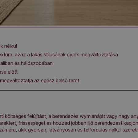
k nélkül
textúra, azaz a lakás stílusának gyors megváltoztatása
paliban és hálószobában
ása előtt
y megváltoztatja az egész belső teret
enti költséges felújítást, a berendezés wymianáját vagy nagy any
karaktert, frissességet és hozzád jobban illő berendezést kapjo
ára, akik gyorsan, látványosan és felfordulás nélkül szeretn