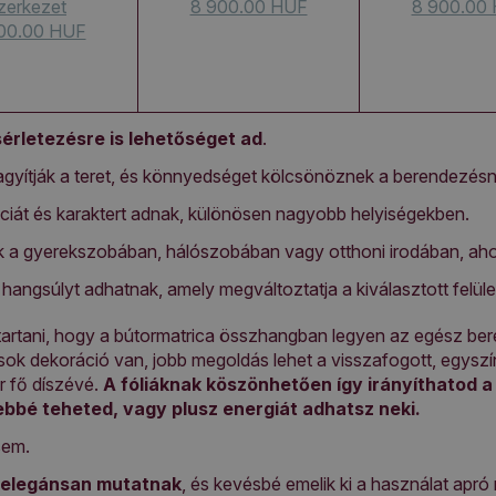
zerkezet
8 900.00 HUF
8 900.00
00.00 HUF
sérletezésre is lehetőséget ad
.
nagyítják a teret, és könnyedséget kölcsönöznek a berendezésn
nciát és karaktert adnak, különösen nagyobb helyiségekben.
nak a gyerekszobában, hálószobában vagy otthoni irodában, aho
hangsúlyt adhatnak, amely megváltoztatja a kiválasztott felület
artani, hogy a bútormatrica összhangban legyen az egész ber
ok dekoráció van, jobb megoldás lehet a visszafogott, egyszínű
or fő díszévé.
A fóliáknak köszönhetően így irányíthatod a
ebbé teheted, vagy plusz energiát adhatsz neki.
sem.
, elegánsan mutatnak
, és kevésbé emelik ki a használat apró