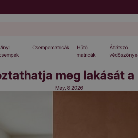
Vinyl
Csempematricák
Hűtő
Átlátszó
csempék
matricák
védőszőnye
ztathatja meg lakását a
May, 8 2026