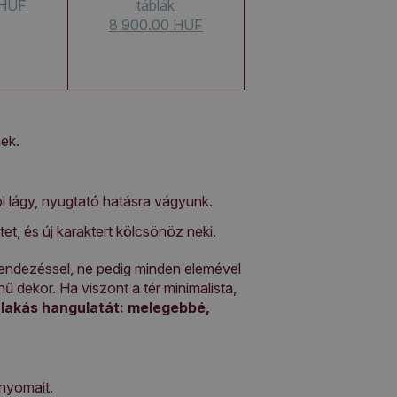
 HUF
táblák
8 900.00 HUF
ek.
l lágy, nyugtató hatásra vágyunk.
et, és új karaktert kölcsönöz neki.
endezéssel, ne pedig minden elemével
 dekor. Ha viszont a tér minimalista,
 lakás hangulatát: melegebbé,
 nyomait.